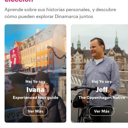
Aprende sobre sus historias personales, y descubre
cómo pueden explorar Dinamarca juntos
Hej
Yo soy
Hej
Yo soy
Ivana
Jeff
Experienced tour guide
The Copenhagen Native
Ver Más
Ver Más