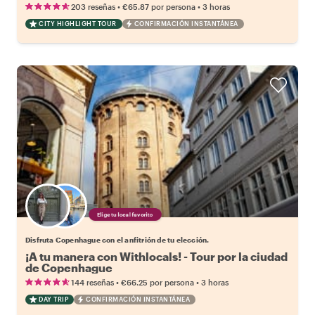
•
•
203 reseñas
€65.87
por persona
3 horas
CITY HIGHLIGHT TOUR
CONFIRMACIÓN INSTANTÁNEA
Elige tu local favorito
Disfruta Copenhague con el anfitrión de tu elección.
¡A tu manera con Withlocals! - Tour por la ciudad
de Copenhague
•
•
144 reseñas
€66.25
por persona
3 horas
DAY TRIP
CONFIRMACIÓN INSTANTÁNEA