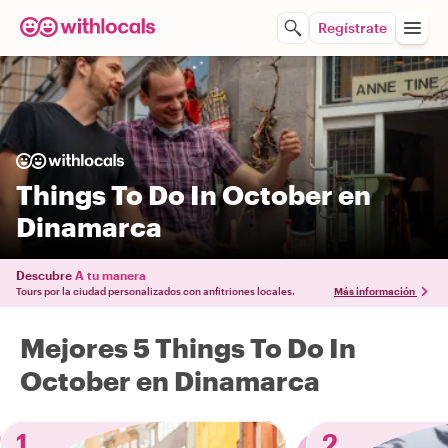
Regístrate
Things To Do In October en
Dinamarca
Descubre
A tu manera
Tours por la ciudad personalizados con anfitriones locales.
Más información
Mejores 5 Things To Do In
October en Dinamarca
1
2