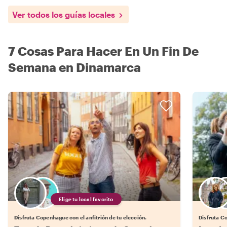
Ver todos los guías locales
7 Cosas Para Hacer En Un Fin De
Semana en Dinamarca
Elige tu local favorito
Disfruta Copenhague con el anfitrión de tu elección.
Disfruta Co