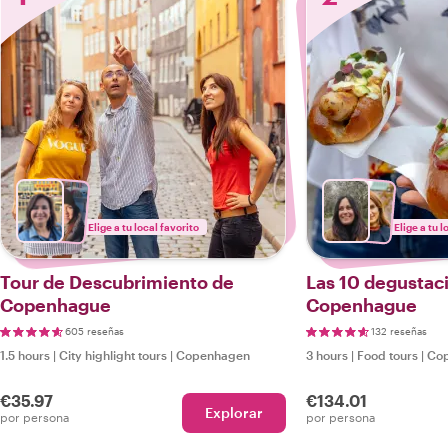
Elige a tu local favorito
Elige a tu l
Tour de Descubrimiento de
Las 10 degustac
Copenhague
Copenhague
605 reseñas
132 reseñas
1.5 hours
|
City highlight tours
|
Copenhagen
3 hours
|
Food tours
|
Co
€35.97
€134.01
Explorar
por persona
por persona