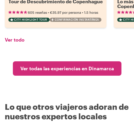
Tour de Descubrimiento de Copenhague
Lo más 
Copen
•
•
605 reseñas
€35.97
por persona
1.5 horas
CITY HIGHLIGHT TOUR
CONFIRMACIÓN INSTANTÁNEA
CITY H
Ver todo
Ver todas las experiencias en Dinamarca
Lo que otros viajeros adoran de
nuestros expertos locales