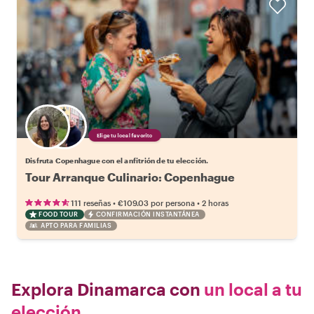
Elige tu local favorito
Disfruta Copenhague con el anfitrión de tu elección.
Tour Arranque Culinario: Copenhague
•
•
111 reseñas
€109.03
por persona
2 horas
FOOD TOUR
CONFIRMACIÓN INSTANTÁNEA
APTO PARA FAMILIAS
Explora Dinamarca con
un local a tu
elección