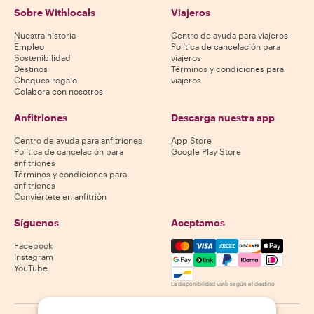
Sobre Withlocals
Viajeros
Nuestra historia
Centro de ayuda para viajeros
Empleo
Política de cancelación para
Sostenibilidad
viajeros
Destinos
Términos y condiciones para
Cheques regalo
viajeros
Colabora con nosotros
Anfitriones
Descarga nuestra app
Centro de ayuda para anfitriones
App Store
Política de cancelación para
Google Play Store
anfitriones
Términos y condiciones para
anfitriones
Conviértete en anfitrión
Síguenos
Aceptamos
Mastercard, Visa, Amex, Di
Facebook
Instagram
YouTube
La disponibilidad varía según el destino