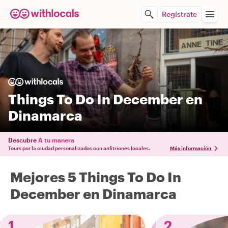
Regístrate
Things To Do In December en
Dinamarca
Descubre
A tu manera
Tours por la ciudad personalizados con anfitriones locales.
Más información
Mejores 5 Things To Do In
December en Dinamarca
1
2