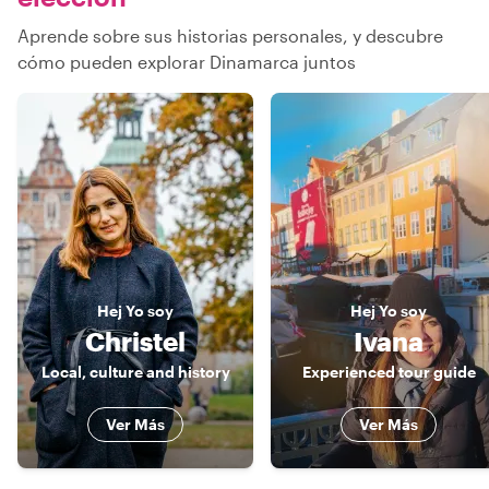
Aprende sobre sus historias personales, y descubre
cómo pueden explorar Dinamarca juntos
Hej
Yo soy
Hej
Yo soy
Christel
Ivana
Local, culture and history
Experienced tour guide
Ver Más
Ver Más