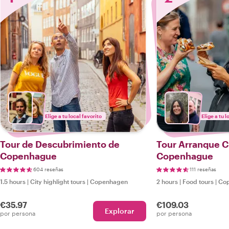
Elige a tu local favorito
Elige a tu l
Tour de Descubrimiento de
Tour Arranque Cu
Copenhague
Copenhague
604 reseñas
111 reseñas
1.5 hours
|
City highlight tours
|
Copenhagen
2 hours
|
Food tours
|
Co
€35.97
€109.03
Explorar
por persona
por persona