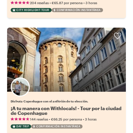
•
•
204 reseñas
€65.87
por persona
3 horas
CITY HIGHLIGHT TOUR
CONFIRMACIÓN INSTANTÁNEA
Elige tu local favorito
Disfruta Copenhague con el anfitrión de tu elección.
¡A tu manera con Withlocals! - Tour por la ciudad
de Copenhague
•
•
144 reseñas
€66.25
por persona
3 horas
DAY TRIP
CONFIRMACIÓN INSTANTÁNEA