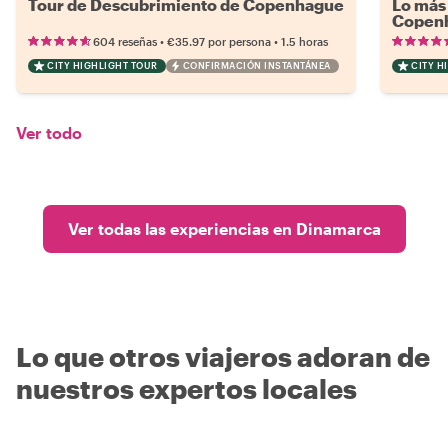
Tour de Descubrimiento de Copenhague
Lo más 
Copen
•
•
604 reseñas
€35.97
por persona
1.5 horas
CITY HIGHLIGHT TOUR
CONFIRMACIÓN INSTANTÁNEA
CITY H
Ver todo
Ver todas las experiencias en Dinamarca
Lo que otros viajeros adoran de
nuestros expertos locales