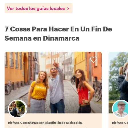
Ver todos los guías locales
7 Cosas Para Hacer En Un Fin De
Semana en Dinamarca
Elige tu local favorito
Disfruta Copenhague con el anfitrión de tu elección.
Disfruta Co