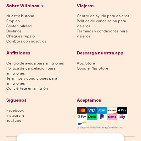
Sobre Withlocals
Viajeros
Nuestra historia
Centro de ayuda para viajeros
Empleo
Política de cancelación para
Sostenibilidad
viajeros
Destinos
Términos y condiciones para
Cheques regalo
viajeros
Colabora con nosotros
Anfitriones
Descarga nuestra app
Centro de ayuda para anfitriones
App Store
Política de cancelación para
Google Play Store
anfitriones
Términos y condiciones para
anfitriones
Conviértete en anfitrión
Síguenos
Aceptamos
Mastercard, Visa, Amex, Di
Facebook
Instagram
YouTube
La disponibilidad varía según el destino