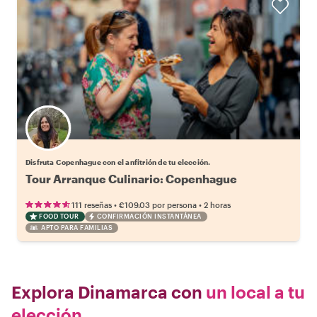
Elige tu local favorito
Disfruta Copenhague con el anfitrión de tu elección.
Tour Arranque Culinario: Copenhague
•
•
111 reseñas
€109.03
por persona
2 horas
FOOD TOUR
CONFIRMACIÓN INSTANTÁNEA
APTO PARA FAMILIAS
Explora Dinamarca con
un local a tu
elección