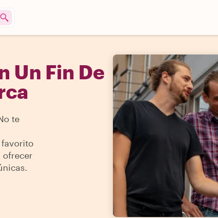
n Un Fin De
rca
No te
 favorito
 ofrecer
únicas.