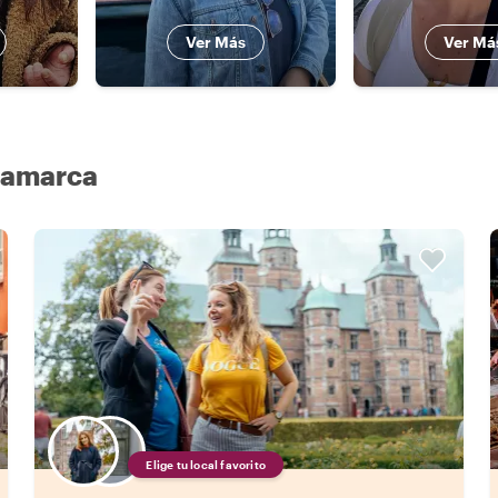
Ver Más
Ver Má
inamarca
Elige tu local favorito