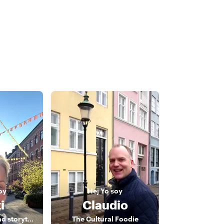
oy
Hej
Yo soy
i
Claudio
Cultural guide and storyteller
The Cultural Foodie