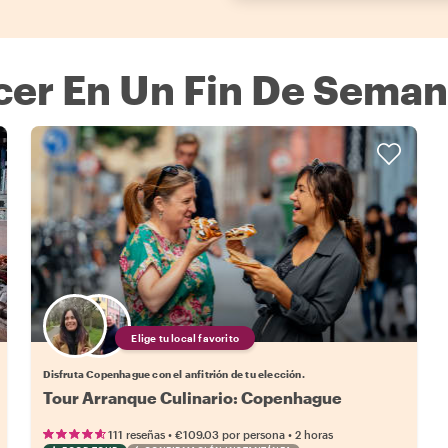
cer En Un Fin De Sema
Elige tu local favorito
Disfruta Copenhague con el anfitrión de tu elección.
Tour Arranque Culinario: Copenhague
•
•
111 reseñas
€109.03
por persona
2 horas