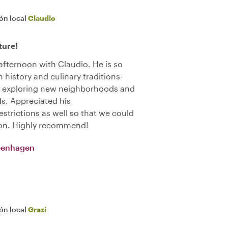
ión local
Claudio
ture!
fternoon with Claudio. He is so
history and culinary traditions-
the exploring new neighborhoods and
ds. Appreciated his
strictions as well so that we could
tion. Highly recommend!
openhagen
ión local
Grazi