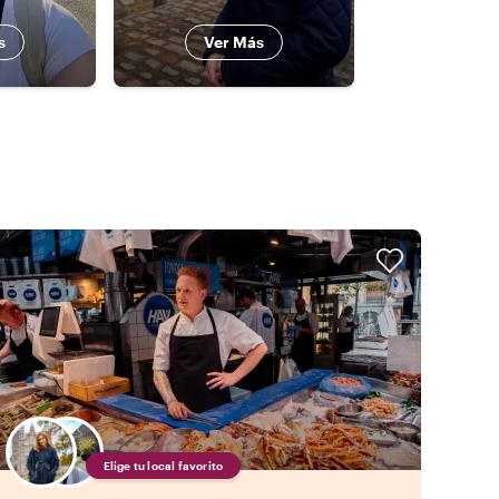
s
Ver Más
Elige tu local favorito