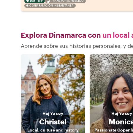
DAY TRIP
TRANSPORTE PÚBLICO
CONFIRMACIÓN INSTANTÁNEA
Explora Dinamarca con
un local 
Aprende sobre sus historias personales, y 
Hej
Yo soy
Hej
Yo soy
Christel
Monic
Local, culture and history