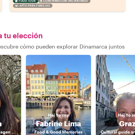
FOOD TOUR
CONFIRMACIÓN INSTANTÁNEA
APTO PARA FAMILIAS
a tu elección
descubre cómo pueden explorar Dinamarca juntos
Hej
Yo soy
Hej
Yo s
a
Fabrine Lima
Graz
Passionate Copenhagen Guide – Discover Food, Art & Nature with a Local
Food & Good Memories