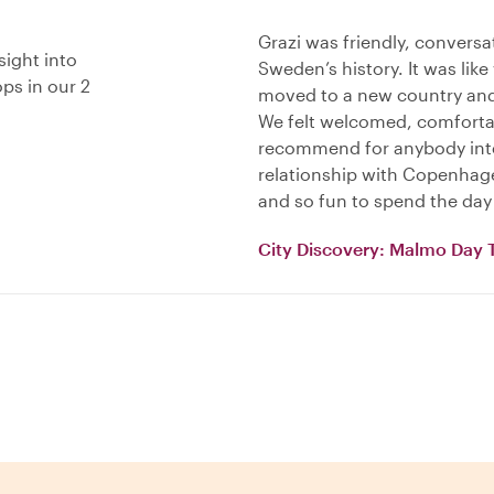
Grazi was friendly, conversa
sight into
Sweden’s history. It was like
ps in our 2
moved to a new country and
We felt welcomed, comfortab
recommend for anybody inte
relationship with Copenha
and so fun to spend the day 
City Discovery: Malmo Day T