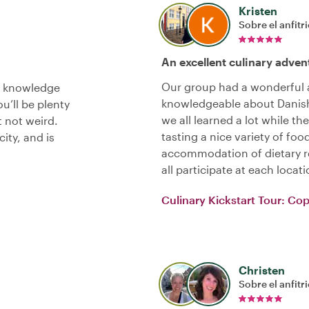
Kristen
Sobre el anfitr
An excellent culinary adven
Our group had a wonderful a
l knowledge
knowledgeable about Danish 
ou’ll be plenty
we all learned a lot while 
t not weird.
tasting a nice variety of foo
ity, and is
accommodation of dietary re
all participate at each loca
Culinary Kickstart Tour: C
Christen
Sobre el anfitr