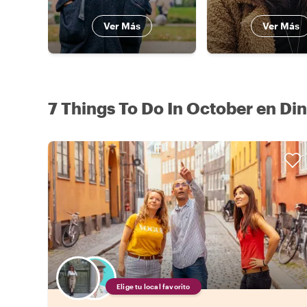
Ver Más
Ver Más
7 Things To Do In October en D
Elige tu local favorito