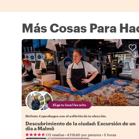
Más Cosas Para Ha
Elige tu local favorito
Disfruta Copenhague con el anfitrión de tu elección.
Descubrimiento de la ciudad: Excursión de un
día a Malmö
•
•
173 reseñas
€116.60
por persona
5 horas