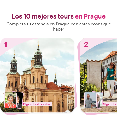
Los 10 mejores tours
en Prague
Completa tu estancia en Prague con estas cosas que
hacer
1
2
Elige tu local favorito
Elige tu loc