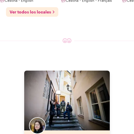
Čeština・English
Čeština・English・Français
Češ
Ver todos los locales