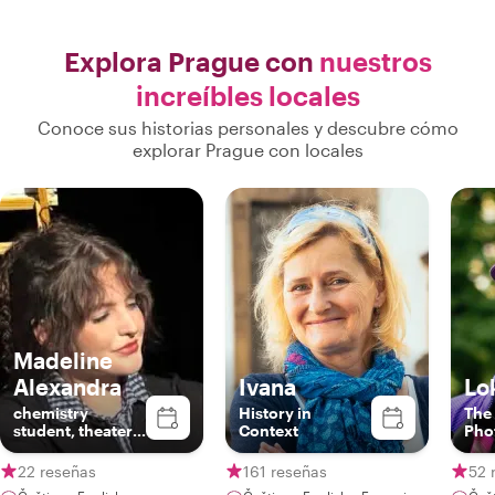
Explora Prague con
nuestros
increíbles locales
Conoce sus historias personales y descubre cómo
explorar Prague con locales
Madeline
Alexandra
Ivana
Lo
chemistry
History in
The 
student, theater
Context
Pho
actress and
family person
22 reseñas
161 reseñas
52 