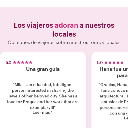
Los viajeros
adoran
a nuestros
locales
Opiniones de viajeros sobre nuestros tours y locales
5.0
5.0
Una gran guía
Hana fue un
para
"Mila is an educated, intelligent
"Gracias, Hana,
person interested in sharing the
Hana conoce mu
jewels of her beloved city. She has a
arquitectura, l
love for Prague and her work that are
actuales de P
exemplary!!!"
persona incre
Leer más
con una 
L
experiencias p
sobre eventos