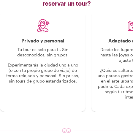
reservar un tour?
Privado y personal
Adaptado a
Tu tour es solo para ti. Sin
Desde los lugar
desconocidos, sin grupos.
hasta las joyas o
ajusta 
Experimentarás la ciudad uno a uno
(o con tu propio grupo de viaje) de
¿Quieres saltart
forma relajada y personal. Sin prisas,
una parada gastr
sin tours de grupo estandarizados.
en el arte urban
pedirlo. Cada ex
según tu ritmo
inte