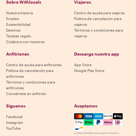
Sobre Withlocals
Viajeros
Nuestra historia
Centro de ayuda para viajeros
Empleo
Política de cancelación para
Sostenibilidad
viajeros
Destinos
Términos y condiciones para
Tarjetas regalo
viajeros
Colabora con nosotros
Anfitriones
Descarga nuestra app
Centro de ayuda para anfitriones
App Store
Política de cancelación para
Google Play Store
anfitriones
Términos y condiciones para
anfitriones
Conviértete en anfitrión
Síguenos
Aceptamos
Mastercard, Visa, Amex, Di
Facebook
Instagram
YouTube
La disponibilidad varía según el destino