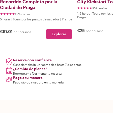
Recorrido Completo por la
City Kickstart To
Ciudad de Praga
388 reseñas
1,5 horas
|
Tours por los
259 reseñas
Prague
5 horas
|
Tours por los puntos destacados
|
Prague
€25
€67.01
por persona
por persona
Explorar
Reserva con confianza
Cancela y obtén un reembolso hasta 7 días antes
¿Cambio de planes?
Reprograma fácilmente tu reserva
Paga a tu manera
Pago rápido y seguro en tu moneda