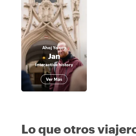
Ahoj
Yo soy
Jan
Interactive history
Ver Más
Lo que otros viajer