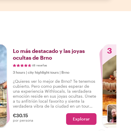
3
Lo más destacado y las joyas
ocultas de Brno
48 reseñas
3 hours
|
city highlight tours
|
Brno
¿Quieres ver lo mejor de Brno? Te tenemos
cubierto. Pero como puedes esperar de
una experiencia Withlocals, la verdadera
emoción reside en sus joyas ocultas. Únete
a tu anfitrión local favorito y siente la
verdadera vibra de la ciudad en un tour
que lo tiene todo, para que puedas decir:
€30.15
¡He experimentado el verdadero Brno!
Explorar
Con Ja
por persona