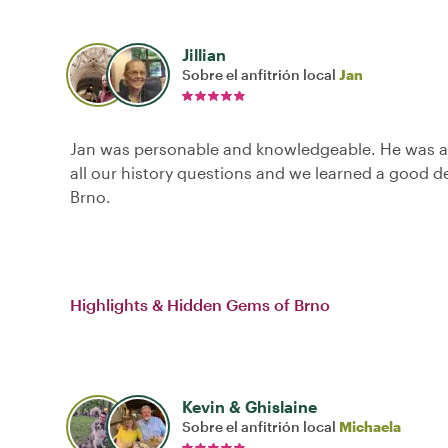
Jillian
Sobre el anfitrión local
Jan
Jan was personable and knowledgeable. He was a
all our history questions and we learned a good d
Brno.
Highlights & Hidden Gems of Brno
Kevin & Ghislaine
Sobre el anfitrión local
Michaela