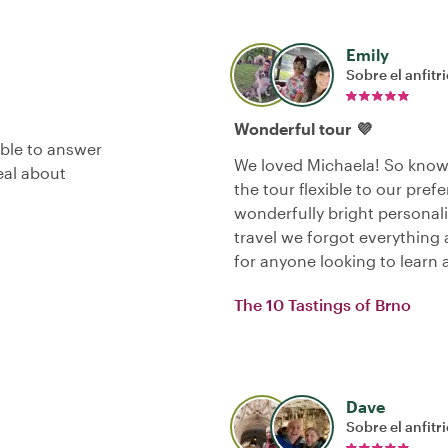
Emily
Sobre el anfitr
Wonderful tour 💜
ble to answer
We loved Michaela! So know
eal about
the tour flexible to our pre
wonderfully bright personalit
travel we forgot everything
for anyone looking to learn
The 10 Tastings of Brno
Dave
Sobre el anfitr