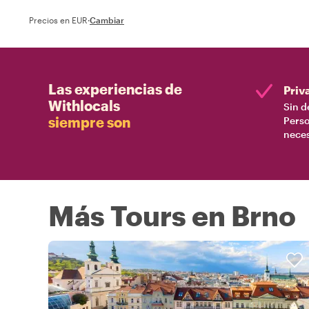
Precios en EUR
·
Cambiar
Las experiencias de
Priv
Withlocals
Sin d
siempre son
Perso
nece
Más Tours en Brno