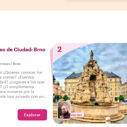
2
so de Ciudad: Brno
t tours
|
Brno
o! ¿Quieres conocer los
ra comer? ¿Eventos
udad? ¿Lugares a los que
ar? ¿O simplemente
ara moverte por la
ste tour privado con un
ntroducción perfecta a
 tu viaje por la ciudad
Explorar
Con Jan