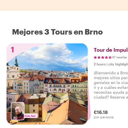
Mejores 3 Tours en Brno
1
Tour de Impul
67 reseñas
2 hours
|
city highligh
¡Bienvenido a Brn
mejores sitios pa
geniales en la ci
ir y a cuáles evit
necesitas ayuda p
ciudad? Reserva e
local y obtén la i
Brno para empezar
con buen pie.
€16.18
Con Jan
por persona