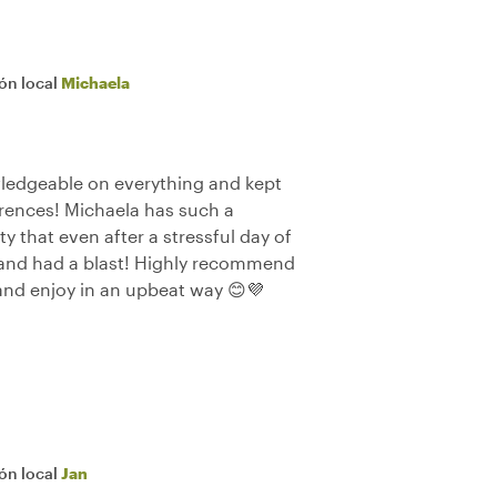
ión local
Michaela
ledgeable on everything and kept
ferences! Michaela has such a
y that even after a stressful day of
 and had a blast! Highly recommend
 and enjoy in an upbeat way 😊💜
ión local
Jan