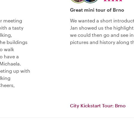
Great mini tour of Brno
ur meeting
We wanted a short introducti
ith a tasty
Jan showed us the highlight
lking,
we could then go and see i
 the buildings
pictures and history along 
to walk
to have a
Michaela.
eeting up with
lking
Cheers,
City Kickstart Tour: Brno