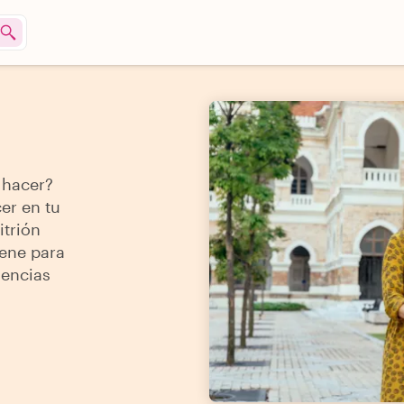
 hacer?
er en tu
itrión
iene para
iencias