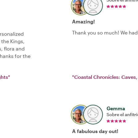
Amazing!
Thank you so much! We had 
rsonalized
 the Kings,
, flora and
Thanks for the
ghts"
"Coastal Chronicles: Caves, 
Gemma
Sobre el anfitr
A fabulous day out!