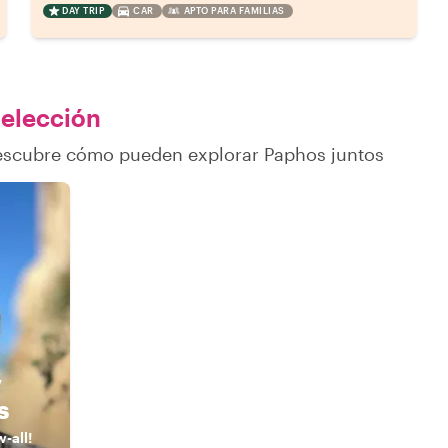
DAY TRIP
CAR
APTO PARA FAMILIAS
 elección
descubre cómo pueden explorar Paphos juntos
y
s
-all!