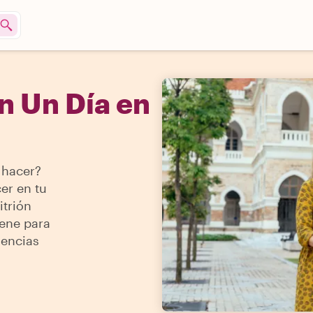
n Un Día en
 hacer?
er en tu
itrión
iene para
iencias