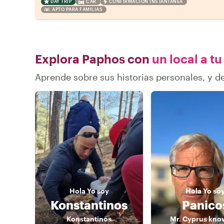
DAY TRIP
CAR
CONFIRMACIÓN INSTANTÁNEA
APTO PARA FAMILIAS
Explora Paphos con
un local a tu
Aprende sobre sus historias personales, y 
Hola
Yo soy
Hola
Yo so
Konstantinos
Panico
Konstantinos
Mr. Cyprus know