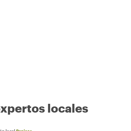
expertos locales
ión local
Panicos