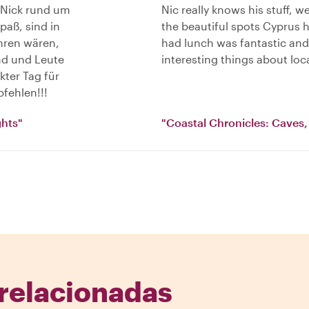
 Nick rund um
Nic really knows his stuff, w
paß, sind in
the beautiful spots Cyprus h
hren wären,
had lunch was fantastic and 
and und Leute
interesting things about loc
kter Tag für
fehlen!!!
ghts"
"Coastal Chronicles: Caves, 
relacionadas