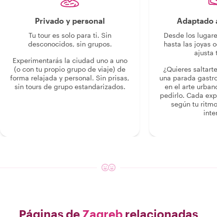
Privado y personal
Adaptado a
Tu tour es solo para ti. Sin
Desde los lugar
desconocidos, sin grupos.
hasta las joyas o
ajusta 
Experimentarás la ciudad uno a uno
(o con tu propio grupo de viaje) de
¿Quieres saltart
forma relajada y personal. Sin prisas,
una parada gastr
sin tours de grupo estandarizados.
en el arte urban
pedirlo. Cada ex
según tu ritmo
inte
Páginas de
Zagreb
relacionadas