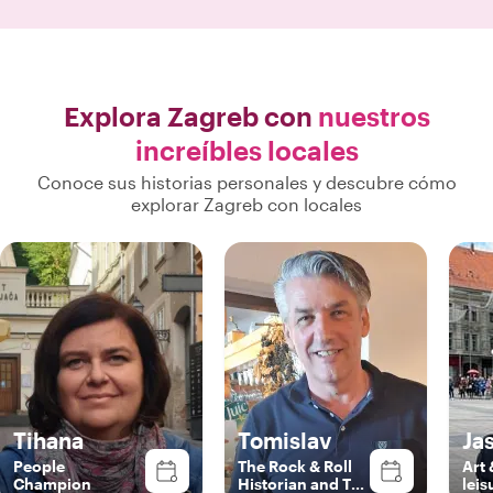
las mejores co
para ofrecer m
la experiencia d
Apreciamo
lamentamos sol
Explora Zagreb con
nuestros
con ella; creo
increíbles locales
insuficientes.
ni elogiar lo 
Conoce sus historias personales y descubre cómo
corazones, 5 es
explorar Zagreb con locales
también. Graci
inolvidabl
Tihana
Tomislav
Ja
People
The Rock & Roll
Art 
Champion
Historian and The
leis