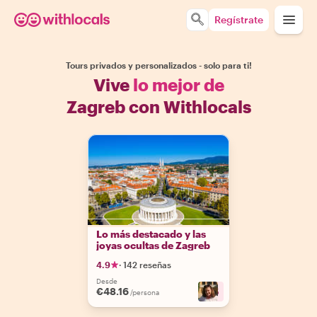
Regístrate
Tours privados y personalizados - solo para ti!
Vive
lo mejor de
Zagreb con Withlocals
Lo más destacado y las
joyas ocultas de Zagreb
4.9
·
142 reseñas
Desde
€48.16
+
5
/persona