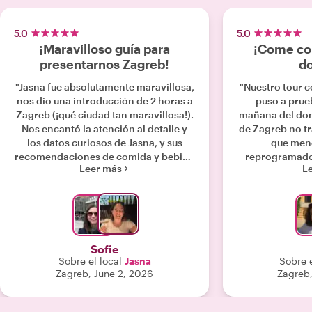
5.0
5.0
¡Maravilloso guía para
¡Come com
presentarnos Zagreb!
d
"Jasna fue absolutamente maravillosa,
"Nuestro tour c
nos dio una introducción de 2 horas a
puso a prue
Zagreb (¡qué ciudad tan maravillosa!).
mañana del dom
Nos encantó la atención al detalle y
de Zagreb no tr
los datos curiosos de Jasna, y sus
que meno
recomendaciones de comida y bebida
reprogramado 
Leer más
L
fueron geniales."
no. Se arre
algunos l
interesantes y, 
Mientras co
increíbles, f
una increíble
Sofie
folclórico lo
Sobre el local
Jasna
Sobre e
seguro de que
Zagreb, June 2, 2026
Zagreb
solo para noso
fue épico, pe
varios destino