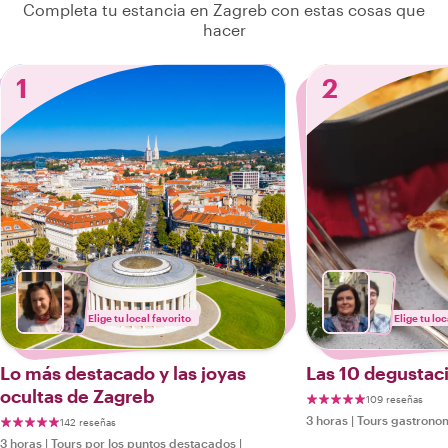
Completa tu estancia en Zagreb con estas cosas que
hacer
1
2
Elige tu local favorito
Elige tu loc
Lo más destacado y las joyas
Las 10 degustac
ocultas de Zagreb
109 reseñas
3 horas
|
Tours gastrono
142 reseñas
3 horas
|
Tours por los puntos destacados
|