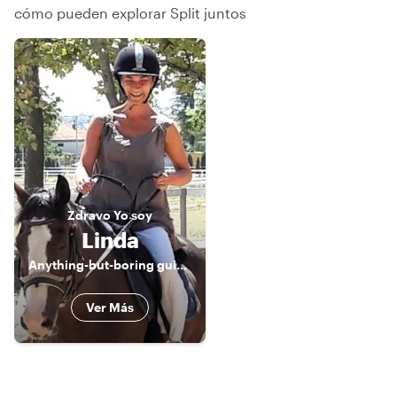
cómo pueden explorar Split juntos
Zdravo
Yo soy
Linda
Anything-but-boring guidess ;-)
Ver Más