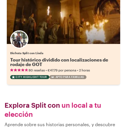
Disfruta Split con Linda
Tour histórico dividido con localizaciones de
rodaje de GOT
•
•
80 reseñas
€47.79
por persona
2 horas
CITY HIGHLIGHT TOUR
APTO PARA FAMILIAS
Explora Split con
un local a tu
elección
Aprende sobre sus historias personales, y descubre