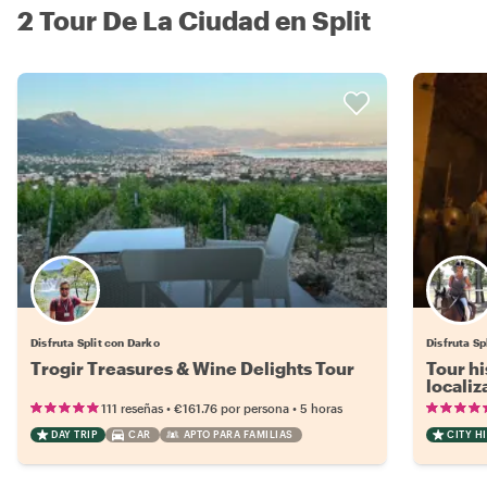
2 Tour De La Ciudad en Split
Disfruta Split con Darko
Disfruta Sp
Trogir Treasures & Wine Delights Tour
Tour hi
locali
•
•
111 reseñas
€161.76
por persona
5 horas
DAY TRIP
CAR
APTO PARA FAMILIAS
CITY H