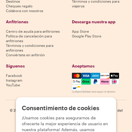
Destinos
Términos y condiciones para
Cheques regalo
viajeros
Colabora con nosotros
Anfitriones
Descarga nuestra app
Centro de ayuda para anfitriones
App Store
Política de cancelación para
Google Play Store
anfitriones
Términos y condiciones para
anfitriones
Conviértete en anfitrión
Síguenos
Aceptamos
Mastercard, Visa, Amex, Di
Facebook
Instagram
YouTube
La disponibilidad varía según el destino
Consentimiento de cookies
©
2026
Withlocals.com
|
Política de privacidad
|
Cookies
|
Mapa del
sitio
¡Usamos cookies para asegurarnos de
ofrecerte la mejor experiencia de usuario en
nuestra plataforma! Además, usamos