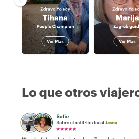
Zdravo
Yo soy
Zdravo
Yo s
Tihana
Marija
People Champion
Zagreb guid
Ver Más
Ver Más
Lo que otros viajer
Sofie
Sobre el anfitrión local
Jasna