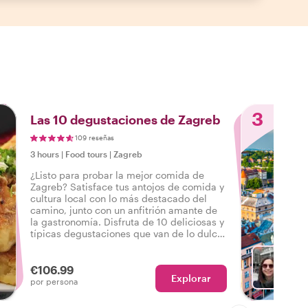
3
Las 10 degustaciones de Zagreb
109 reseñas
3 hours
|
Food tours
|
Zagreb
¿Listo para probar la mejor comida de
Zagreb? Satisface tus antojos de comida y
cultura local con lo más destacado del
camino, junto con un anfitrión amante de
la gastronomía. Disfruta de 10 deliciosas y
típicas degustaciones que van de lo dulce
a lo salado, así como bebidas en un
sabroso tour gastronómico por Zagreb.
€106.99
Explorar
El
por persona