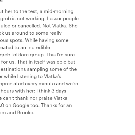
y!
put her to the test, a mid-morning
greb is not working. Lesser people
uled or cancelled. Not Vlatka. She
ok us around to some really
cious spots. While having some
ated to an incredible
reb folklore group. This I'm sure
for us. That in itself was epic but
destinations sampling some of the
 while listening to Vlatka's
appreciated every minute and we're
hours with her; I think 3 days
We can't thank nor praise Vlatka
5.0 on Google too. Thanks for an
Tom and Brooke.