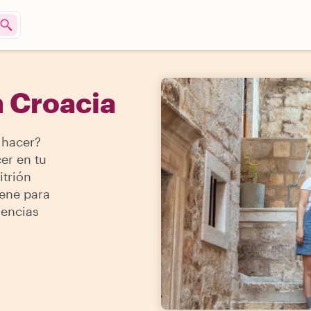
n Croacia
 hacer?
er en tu
itrión
iene para
iencias