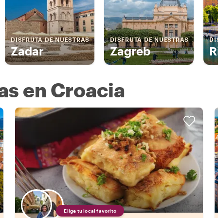
DISFRUTA DE NUESTRAS
DISFRUTA DE NUESTRAS
DI
Zadar
Zagreb
R
as en Croacia
Elige tu local favorito