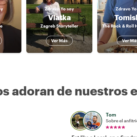
oy
Zdravo
Yo soy
Zdravo
Yo
Vlatka
Tomis
e
Zagreb Storyteller
Ver Más
Ver Má
os adoran de nuestros 
Tom
Sobre el anfitr