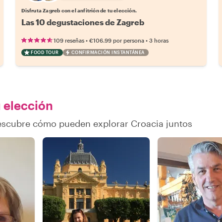
Disfruta Zagreb con el anfitrión de tu elección.
Las 10 degustaciones de Zagreb
•
•
109 reseñas
€106.99
por persona
3 horas
FOOD TOUR
CONFIRMACIÓN INSTANTÁNEA
u elección
descubre cómo pueden explorar Croacia juntos