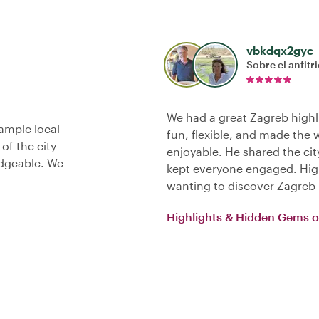
vbkdqx2gyc
Sobre el anfitr
We had a great Zagreb highl
sample local
fun, flexible, and made the 
of the city
enjoyable. He shared the city
edgeable. We
kept everyone engaged. Hi
wanting to discover Zagreb 
Highlights & Hidden Gems o