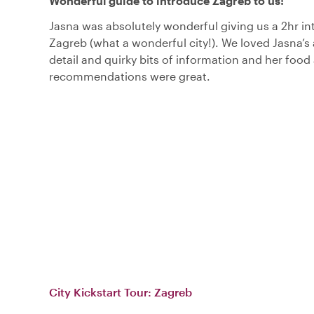
Wonderful guide to introduce Zagreb to us!
Jasna was absolutely wonderful giving us a 2hr in
Zagreb (what a wonderful city!). We loved Jasna’s 
detail and quirky bits of information and her food
recommendations were great.
City Kickstart Tour: Zagreb