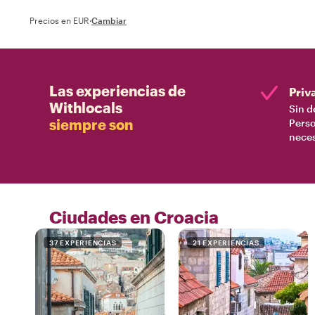
Precios en EUR
·
Cambiar
Las experiencias de
Priv
Withlocals
Sin d
siempre son
Perso
nece
Ciudades en Croacia
37 EXPERIENCIAS
21 EXPERIENCIAS