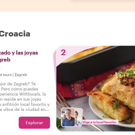
 Croacia
2
ado y las joyas
greb
s
ht tours
|
Zagreb
ejor de Zagreb? Te
. Pero como puedes
eriencia Withlocals, la
 reside en sus joyas
 anfitrión local favorito y
a vibra de la ciudad en
ene todo, para que puedas
é el Zagreb real!
Explorar
Elige a tu local favorito