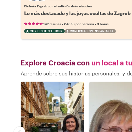
Disfruta Zagreb con el anfitrión de tu elección.
Lo más destacado y las joyas ocultas de Zagreb
•
•
142 reseñas
€48.16
por persona
3 horas
CITY HIGHLIGHT TOUR
CONFIRMACIÓN INSTANTÁNEA
Explora Croacia con
un local a t
Aprende sobre sus historias personales, y 