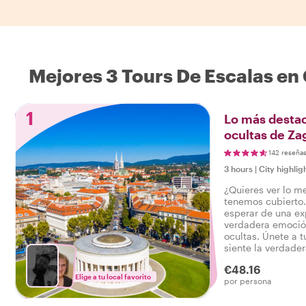
Mejores 3 Tours De Escalas en
1
Lo más destac
ocultas de Za
142 reseña
3 hours
|
City highlig
¿Quieres ver lo m
tenemos cubierto
esperar de una exp
verdadera emoción
ocultas. Únete a tu
siente la verdader
un tour que lo ti
€48.16
decir: ¡Experiment
Elige a tu local favorito
por persona