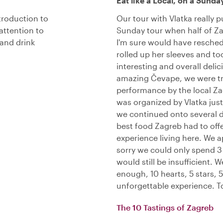
Eat like a Local, on a Sunda
troduction to
Our tour with Vlatka really 
attention to
Sunday tour when half of Za
 and drink
I'm sure would have resched
rolled up her sleeves and to
interesting and overall deli
amazing Čevape, we were tre
performance by the local Zag
was organized by Vlatka just 
we continued onto several 
best food Zagreb had to offer
experience living here. We 
sorry we could only spend 3 
would still be insufficient. 
enough, 10 hearts, 5 stars, 
unforgettable experience. 
The 10 Tastings of Zagreb