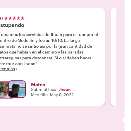
.0
5.0
Estupendo
Muy b
Tomamos los servicios de Jhoan para el tour por el
"Muy b
Leer m
entro de Medellin y fue un 10/10. La larga
aminata no se sintio asi por la gran cantidad de
atos que habian en el camino y las paradas
strategicas para descansar. Si o si deben hacer
ste tour con Jhoan"
eer más
Mateo
Sobre el local
Jhoan
Medellin, May 9, 2022