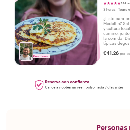
294 re
3 horas
|
Tours 
¿Listo para p
Medellín? Sat
y cultura loc
camino, junto
la comida. Dis
típicas degus
a lo salado, 
€41.26
sabroso tour 
por p
Con Jhoan
Reserva con confianza
Cancela y obtén un reembolso hasta 7 días antes
Personas r