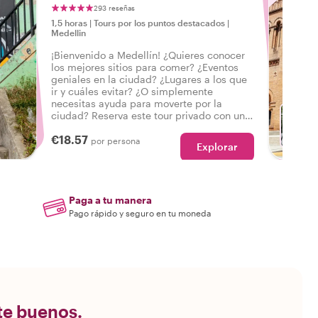
293 reseñas
1,5 horas
|
Tours por los puntos destacados
|
Medellin
¡Bienvenido a Medellín! ¿Quieres conocer
los mejores sitios para comer? ¿Eventos
geniales en la ciudad? ¿Lugares a los que
ir y cuáles evitar? ¿O simplemente
necesitas ayuda para moverte por la
ciudad? Reserva este tour privado con un
local y obtén la introducción perfecta a
€18.57
C
Medellín para empezar tu viaje por la
por persona
Explorar
ciudad con buen pie.
Paga a tu manera
Pago rápido y seguro en tu moneda
nte buenos.