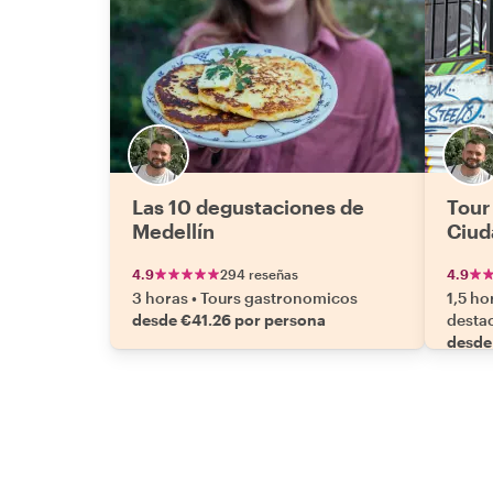
Las 10 degustaciones de
Tour
Medellín
Ciud
4.9
294 reseñas
4.9
3 horas
•
Tours gastronomicos
1,5 ho
desde €41.26 por persona
desta
desde