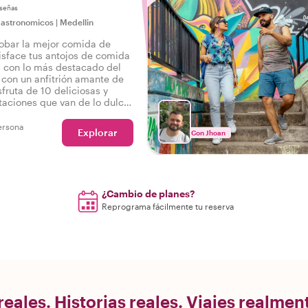
señas
gastronomicos
|
Medellin
robar la mejor comida de
isface tus antojos de comida
al con lo más destacado del
 con un anfitrión amante de
fruta de 10 deliciosas y
taciones que van de lo dulce
así como bebidas en un
gastronómico por Medellín.
ersona
Explorar
Con Jhoan
¿Cambio de planes?
Reprograma fácilmente tu reserva
eales. Historias reales. Viajes realme