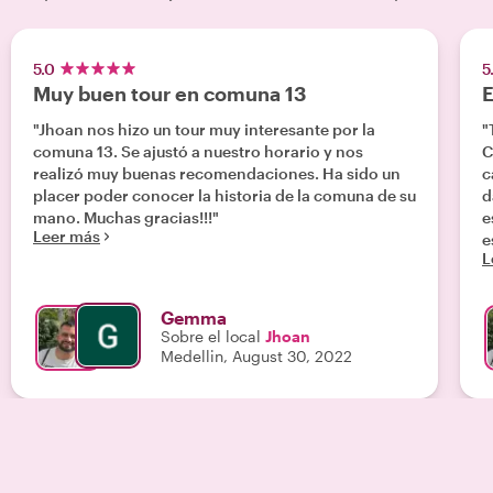
5.0
5
Muy buen tour en comuna 13
"Jhoan nos hizo un tour muy interesante por la
"
comuna 13. Se ajustó a nuestro horario y nos
C
realizó muy buenas recomendaciones. Ha sido un
c
placer poder conocer la historia de la comuna de su
d
mano. Muchas gracias!!!"
e
Leer más
e
L
Gemma
Sobre el local
Jhoan
Medellin, August 30, 2022