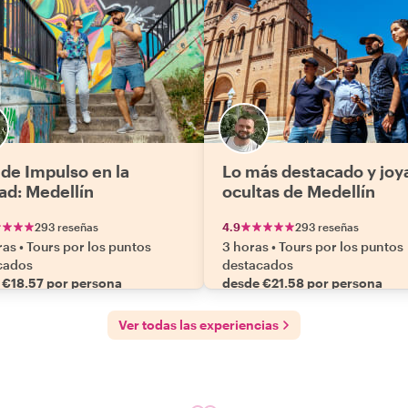
 de Impulso en la
Lo más destacado y joy
ad: Medellín
ocultas de Medellín
293 reseñas
4.9
293 reseñas
ras
•
Tours por los puntos
3 horas
•
Tours por los puntos
cados
destacados
 €18.57 por persona
desde €21.58 por persona
Ver todas las experiencias