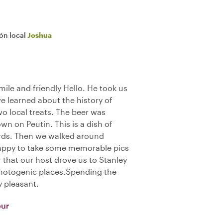
ión local
Joshua
ile and friendly Hello. He took us
e learned about the history of
o local treats. The beer was
n on Peutin. This is a dish of
urds. Then we walked around
happy to take some memorable pics
r that our host drove us to Stanley
photogenic places.Spending the
y pleasant.
our