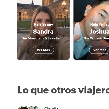
Hola
Yo soy
Hola
Yo so
Sandra
Joshu
The Mountain & Lake Enthusiast
The Wine & Din
Ver Más
Ver Más
Lo que otros viajer
Claudia