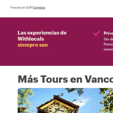
Precios en EUR
·
Cambiar
Las experiencias de
Priv
Withlocals
Sin d
siempre son
Perso
nece
Más Tours en Vanc