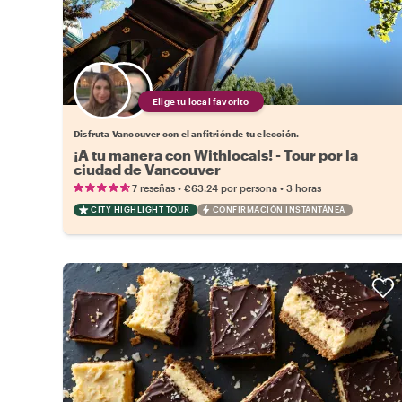
Elige tu local favorito
Disfruta Vancouver con el anfitrión de tu elección.
¡A tu manera con Withlocals! - Tour por la
ciudad de Vancouver
•
•
7 reseñas
€63.24
por persona
3 horas
CITY HIGHLIGHT TOUR
CONFIRMACIÓN INSTANTÁNEA