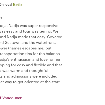
ión local
Nadja
ty
adja! Nadja was super responsive
as easy and tour was terrific. We
 and Nadja made that easy. Covered
und Gastown and the waterfront,
tower (names escapes me, but
transportation tips for the balance
 Nadja’s enthusiasm and love for her
oping for easy and flexible and that
ja was warm and thoughtful
cks and admissions were included,
eat way to get oriented at the start
of Vancouver