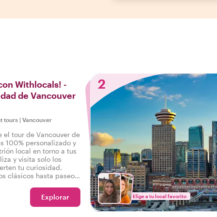
2
con Withlocals! -
iudad de Vancouver
t tours
|
Vancouver
e el tour de Vancouver de
 es 100% personalizado y
trión local en torno a tus
iza y visita solo los
erten tu curiosidad.
 clásicos hasta paseos
s deseos son nuestras
Explorar
Elige a tu local favorito