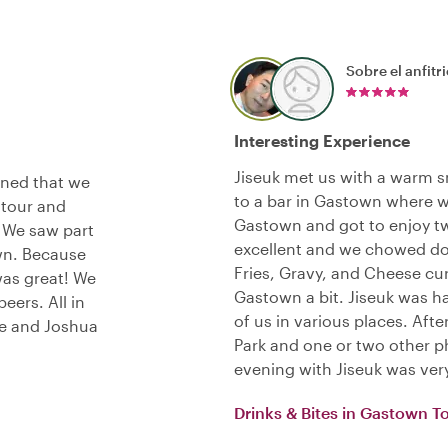
Sobre el anfitr
Interesting Experience
Jiseuk met us with a warm sm
rned that we
to a bar in Gastown where w
 tour and
Gastown and got to enjoy tw
! We saw part
excellent and we chowed dow
wn. Because
Fries, Gravy, and Cheese c
was great! We
Gastown a bit. Jiseuk was 
beers. All in
of us in various places. Afte
ce and Joshua
Park and one or two other 
evening with Jiseuk was ver
Drinks & Bites in Gastown T