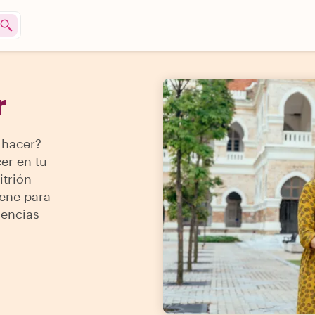
r
 hacer?
er en tu
itrión
iene para
iencias