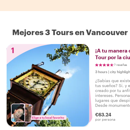
Mejores 3 Tours en Vancouver
1
¡A tu manera 
Tour por la c
7 reseñas
3 hours
|
city highligh
¿Sabías que exist
tus sueños? Sí, y
creado por tu anfi
intereses. Personal
lugares que despi
Desde monumentos
por el barrio, ¡tu
€63.24
órdenes!
Elige a tu local favorito
por persona