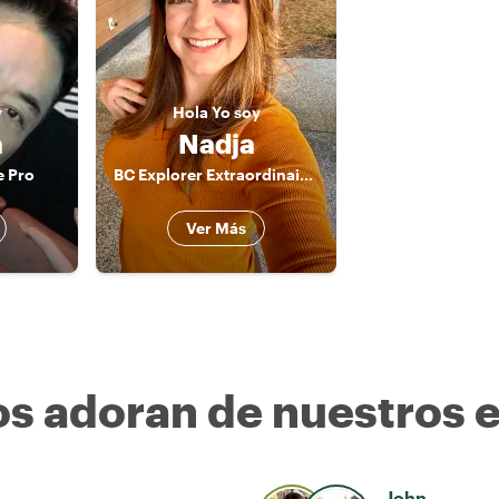
y
Hola
Yo soy
a
Nadja
e Pro
BC Explorer Extraordinaire: Your Energetic Guide to Vancouver's Wonders!
Ver Más
os adoran de nuestros 
John