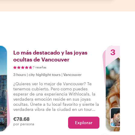
3
Lo más destacado y las joyas
ocultas de Vancouver
7 reseñas
3 hours
|
city highlight tours
|
Vancouver
¿Quieres ver lo mejor de Vancouver? Te
tenemos cubierto. Pero como puedes
esperar de una experiencia Withlocals, la
verdadera emoción reside en sus joyas
ocultas. Únete a tu local favorito y siente la
verdadera vibra de la ciudad en un tour
que lo tiene todo, para que puedas decir:
€78.68
¡Experimenté el verdadero Vancouver!
Explorar
El
por persona