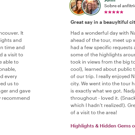
Sobre el anfitr
Great say in a beauyltiful ci
ncouver. It
Had a wonderful day with N
sights and
ahead of the tour, meet up w
 on time and
had a few specific requests
 a visit to
some of the highlights aro
e able to
took in views from the big 
onable,
cool), learned about public 
d every
of our trip. I really enjoyed
led us to
city. We went into the tour h
onger and gave
is exactly what we got. Nad
hly recommend
throughout - loved it. (Sna
which I hadn’t realized!). Gr
of a visit to the area!
Highlights & Hidden Gems 