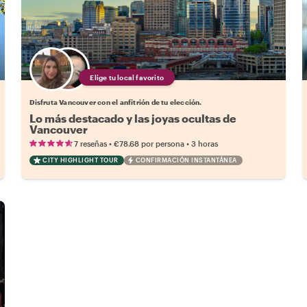
Elige tu local favorito
Disfruta Vancouver con el anfitrión de tu elección.
Lo más destacado y las joyas ocultas de
Vancouver
•
•
7 reseñas
€78.68
por persona
3 horas
CITY HIGHLIGHT TOUR
CONFIRMACIÓN INSTANTÁNEA