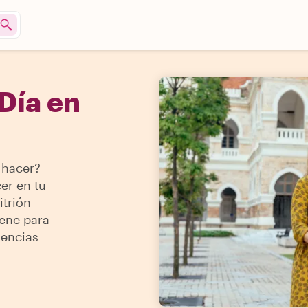
Día en
 hacer?
er en tu
itrión
iene para
iencias