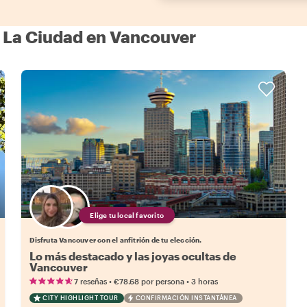
 La Ciudad en Vancouver
Elige tu local favorito
Disfruta Vancouver con el anfitrión de tu elección.
Lo más destacado y las joyas ocultas de
Vancouver
•
•
7 reseñas
€78.68
por persona
3 horas
CITY HIGHLIGHT TOUR
CONFIRMACIÓN INSTANTÁNEA