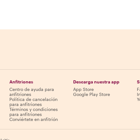
Anfitriones
Descarga nuestra app
S
Centro de ayuda para
App Store
F
anfitriones
Google Play Store
I
Política de cancelación
Y
para anfitriones
Términos y condiciones
para anfitriones
Conviértete en anfitrión