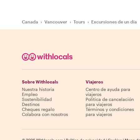
Canada
›
Vancouver
›
Tours
›
Excursiones de un día
Sobre Withlocals
Viajeros
Nuestra historia
Centro de ayuda para
Empleo
viajeros
Sostenibilidad
Política de cancelación
Destinos
para viajeros
Cheques regalo
Términos y condiciones
Colabora con nosotros
para viajeros