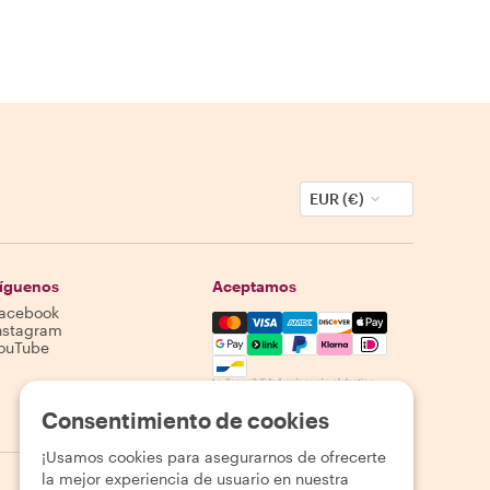
EUR (€)
íguenos
Aceptamos
acebook
Mastercard, Visa, Amex, Discover,
nstagram
ouTube
La disponibilidad varía según el destino
Consentimiento de cookies
¡Usamos cookies para asegurarnos de ofrecerte
la mejor experiencia de usuario en nuestra