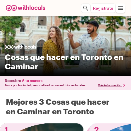
Regístrate
Cosas que hacer en Toronto en
Caminar
Descubre
A tu manera
Tours por la ciudad personalizados con anfitriones locales.
Más información
Mejores 3 Cosas que hacer
en Caminar en Toronto
1
2