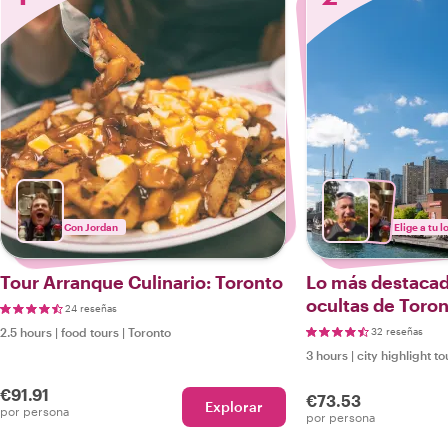
Con Jordan
Elige a tu l
Tour Arranque Culinario: Toronto
Lo más destacado
ocultas de Toro
24 reseñas
2.5 hours
|
food tours
|
Toronto
32 reseñas
3 hours
|
city highlight to
€91.91
€73.53
Explorar
por persona
por persona