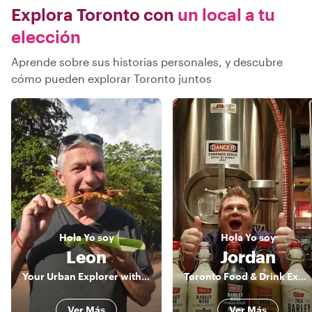
Explora Toronto con
un local a tu
elección
Aprende sobre sus historias personales, y descubre
cómo pueden explorar Toronto juntos
Hola
Yo soy
Hola
Yo soy
Leon
Jordan
Your Urban Explorer with 32 yrs. of experience; Your best Companion for Toronto and Niagara Falls
Toronto Food & Drink Expert
Ver Más
Ver Más