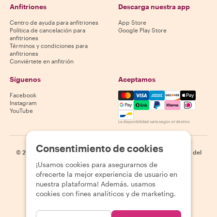
Anfitriones
Descarga nuestra app
Centro de ayuda para anfitriones
App Store
Política de cancelación para
Google Play Store
anfitriones
Términos y condiciones para
anfitriones
Conviértete en anfitrión
Síguenos
Aceptamos
Mastercard, Visa, Amex, Di
Facebook
Instagram
YouTube
La disponibilidad varía según el destino
Consentimiento de cookies
©
2026
Withlocals.com
|
Política de privacidad
|
Cookies
|
Mapa del
sitio
¡Usamos cookies para asegurarnos de
ofrecerte la mejor experiencia de usuario en
nuestra plataforma! Además, usamos
cookies con fines analíticos y de marketing.