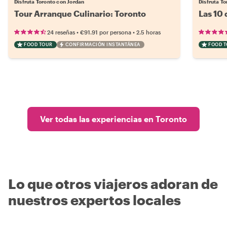
Disfruta Toronto con Jordan
Disfruta T
Tour Arranque Culinario: Toronto
Las 10
•
•
24 reseñas
€91.91
por persona
2.5 horas
FOOD TOUR
CONFIRMACIÓN INSTANTÁNEA
FOOD 
Ver todas las experiencias en Toronto
Lo que otros viajeros adoran de
nuestros expertos locales