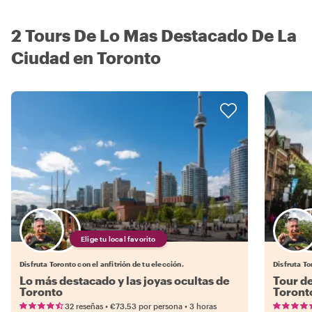
2 Tours De Lo Mas Destacado De La
Ciudad en Toronto
Elige tu local favorito
Disfruta Toronto con el anfitrión de tu elección.
Disfruta To
Lo más destacado y las joyas ocultas de
Tour de
Toronto
Toront
•
•
32 reseñas
€73.53
por persona
3 horas