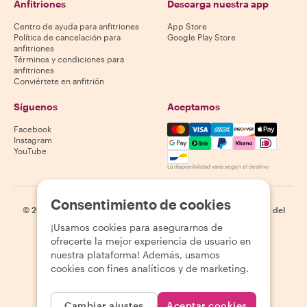
Anfitriones
Descarga nuestra app
Centro de ayuda para anfitriones
App Store
Política de cancelación para
Google Play Store
anfitriones
Términos y condiciones para
anfitriones
Conviértete en anfitrión
Síguenos
Aceptamos
Mastercard, Visa, Amex, Di
Facebook
Instagram
YouTube
La disponibilidad varía según el destino
Consentimiento de cookies
©
2026
Withlocals.com
|
Política de privacidad
|
Cookies
|
Mapa del
sitio
¡Usamos cookies para asegurarnos de
ofrecerte la mejor experiencia de usuario en
nuestra plataforma! Además, usamos
cookies con fines analíticos y de marketing.
Cambiar ajustes
Aceptar cookies