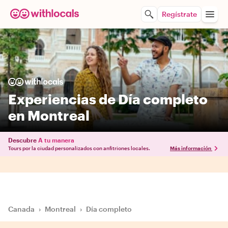
Regístrate
Experiencias de Día completo
en Montreal
Descubre
A tu manera
Tours por la ciudad personalizados con anfitriones locales.
Más información
Canada
›
Montreal
›
Día completo