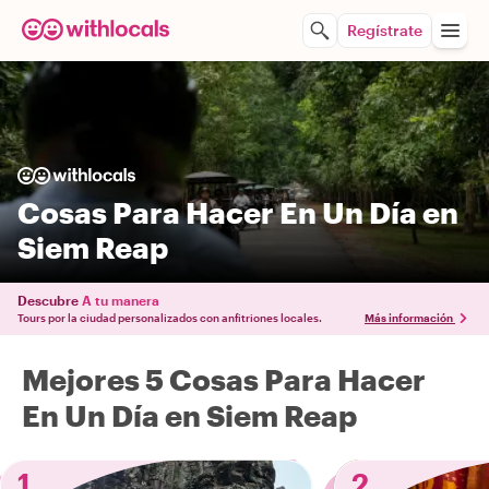
Regístrate
Cosas Para Hacer En Un Día en
Siem Reap
Descubre
A tu manera
Tours por la ciudad personalizados con anfitriones locales.
Más información
Mejores 5 Cosas Para Hacer
En Un Día en Siem Reap
1
2