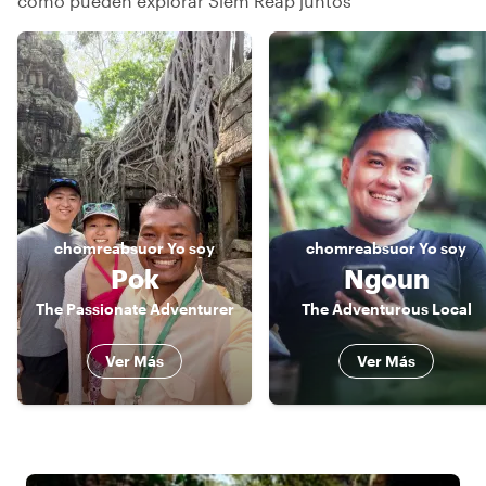
cómo pueden explorar Siem Reap juntos
chomreabsuor
Yo soy
chomreabsuor
Yo soy
Pok
Ngoun
The Passionate Adventurer
The Adventurous Local
Ver Más
Ver Más