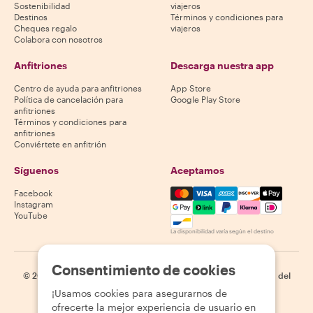
Sostenibilidad
viajeros
Destinos
Términos y condiciones para
Cheques regalo
viajeros
Colabora con nosotros
Anfitriones
Descarga nuestra app
Centro de ayuda para anfitriones
App Store
Política de cancelación para
Google Play Store
anfitriones
Términos y condiciones para
anfitriones
Conviértete en anfitrión
Síguenos
Aceptamos
Mastercard, Visa, Amex, Di
Facebook
Instagram
YouTube
La disponibilidad varía según el destino
Consentimiento de cookies
©
2026
Withlocals.com
|
Política de privacidad
|
Cookies
|
Mapa del
sitio
¡Usamos cookies para asegurarnos de
ofrecerte la mejor experiencia de usuario en