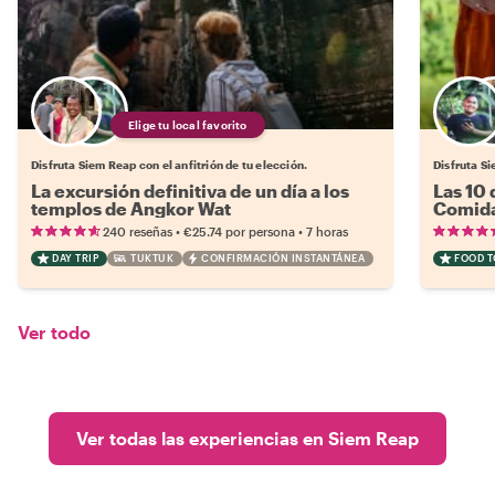
Elige tu local favorito
Disfruta Siem Reap con el anfitrión de tu elección.
Disfruta Si
La excursión definitiva de un día a los
Las 10
templos de Angkor Wat
Comida
•
•
240 reseñas
€25.74
por persona
7 horas
DAY TRIP
TUKTUK
CONFIRMACIÓN INSTANTÁNEA
FOOD 
Ver todo
Ver todas las experiencias en Siem Reap