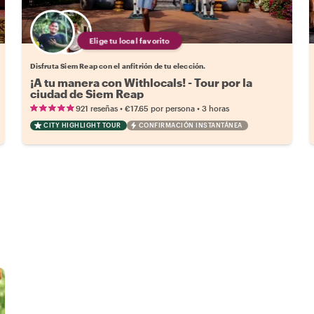
Elige tu local favorito
Disfruta Siem Reap con el anfitrión de tu elección.
¡A tu manera con Withlocals! - Tour por la
ciudad de Siem Reap
•
•
921 reseñas
€17.65
por persona
3 horas
CITY HIGHLIGHT TOUR
CONFIRMACIÓN INSTANTÁNEA