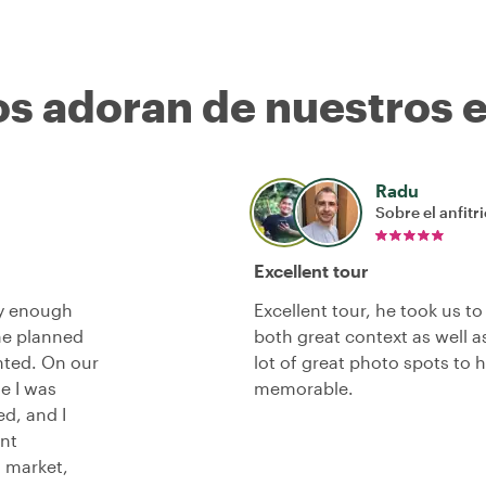
os adoran de nuestros 
Radu
Sobre el anfitr
Excellent tour
ay enough
Excellent tour, he took us 
he planned
both great context as well a
nted. On our
lot of great photo spots to h
se I was
memorable.
ed, and I
nt
l market,