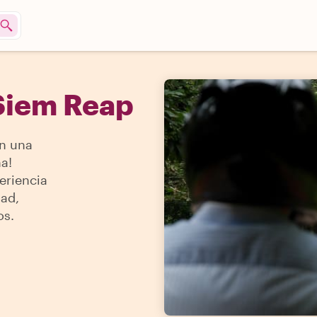
 Siem Reap
en una
na!
eriencia
dad,
os.