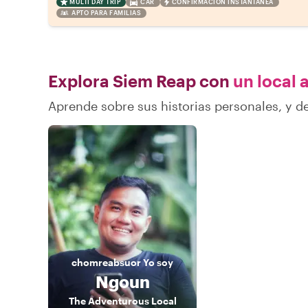
MULTI DAY TRIP
CAR
CONFIRMACIÓN INSTANTÁNEA
APTO PARA FAMILIAS
Explora Siem Reap con
un local a
Aprende sobre sus historias personales, y 
chomreabsuor
Yo soy
Ngoun
The Adventurous Local