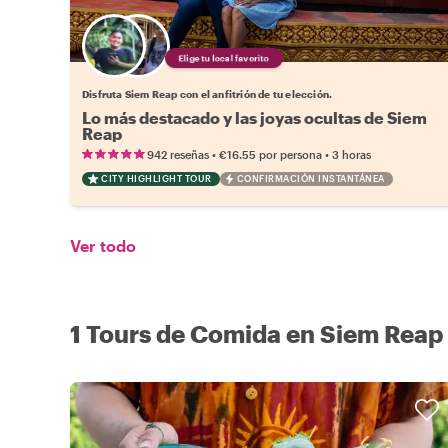
Elige tu local favorito
Disfruta Siem Reap con el anfitrión de tu elección.
Lo más destacado y las joyas ocultas de Siem
Reap
•
•
942 reseñas
€16.55
por persona
3 horas
CITY HIGHLIGHT TOUR
CONFIRMACIÓN INSTANTÁNEA
Ver todo
1 Tours de Comida en Siem Reap