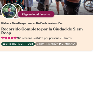
Elige tu local favorito
Disfruta Siem Reap con el anfitrión de tu elección.
Recorrido Completo por la Ciudad de Siem
Reap
•
•
921 reseñas
€34.19
por persona
5 horas
CITY HIGHLIGHT TOUR
CONFIRMACIÓN INSTANTÁNEA