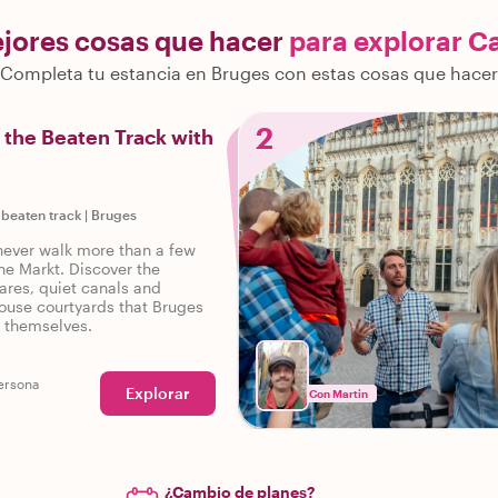
ejores cosas que hacer
para explorar C
Completa tu estancia en Bruges con estas cosas que hacer
2
 the Beaten Track with
 beaten track
|
Bruges
 never walk more than a few
he Markt. Discover the
res, quiet canals and
use courtyards that Bruges
o themselves.
ersona
Explorar
Con Martin
¿Cambio de planes?