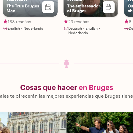
The True Bruges
The ambassador
Cu
Man
of Bruges
ch
168 reseñas
23 reseñas
8
English・Nederlands
Deutsch・English・
De
Nederlands
Cosas que hacer
en Bruges
ales te ofrecerán las mejores experiencias que Bruges tiene