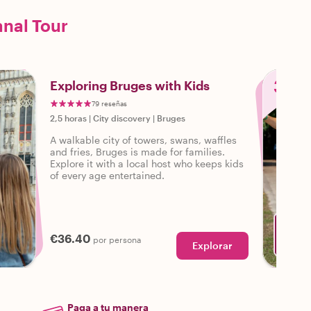
anal Tour
3
Exploring Bruges with Kids
79 reseñas
2,5 horas
|
City discovery
|
Bruges
A walkable city of towers, swans, waffles
and fries, Bruges is made for families.
Explore it with a local host who keeps kids
of every age entertained.
€36.40
por persona
Explorar
C
Paga a tu manera