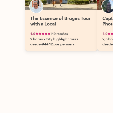
The Essence of Bruges Tour
Capt
with a Local
Phot
4.9
149 reseñas
4.9
2 horas
•
City highlight tours
2,5 ho
desde €44.12 por persona
desde