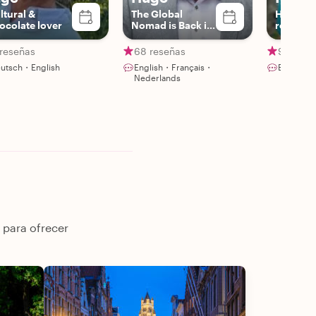
ltural &
The Global
Historic
ocolate lover
Nomad is Back in
researc
Town
 reseñas
68 reseñas
91 rese
utsch・English
English・Français・
English・
Nederlands
 para ofrecer