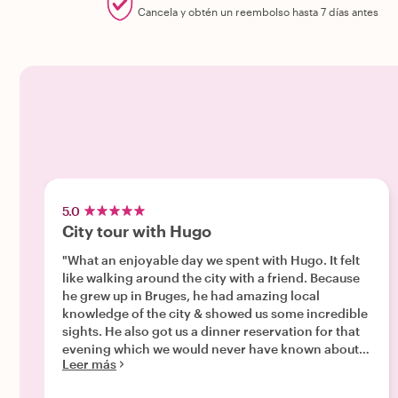
Cancela y obtén un reembolso hasta 7 días antes
5.0
City tour with Hugo
"What an enjoyable day we spent with Hugo. It felt
like walking around the city with a friend. Because
he grew up in Bruges, he had amazing local
knowledge of the city & showed us some incredible
sights. He also got us a dinner reservation for that
evening which we would never have known about
Leer más
on our own & the food & atmosphere were
wonderful."