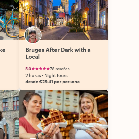
ke
Bruges After Dark with a
Local
5.0
78 reseñas
2 horas
•
Night tours
desde €29.41 por persona