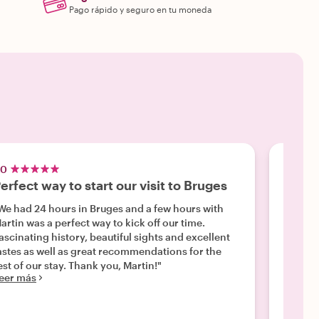
Pago rápido y seguro en tu moneda
.0
5.0
erfect way to start our visit to Bruges
Food 
We had 24 hours in Bruges and a few hours with
"We wer
artin was a perfect way to kick off our time.
was ver
ascinating history, beautiful sights and excellent
around
Leer m
astes as well as great recommendations for the
est of our stay. Thank you, Martin!"
eer más