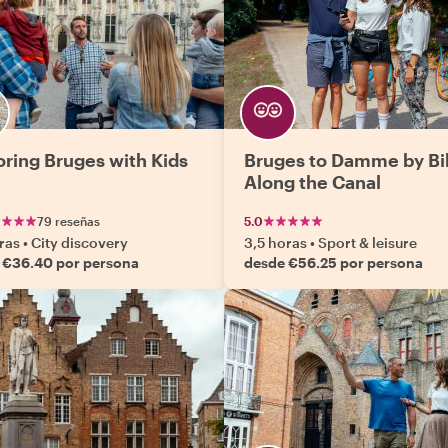
oring Bruges with Kids
Bruges to Damme by Bi
Along the Canal
79 reseñas
5.0
ras
•
City discovery
3,5 horas
•
Sport & leisure
 €36.40 por persona
desde €56.25 por persona