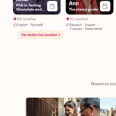
Ann
PhD in Tasting
Chocolate and
The classy guide
Beer | Expert
Storyteller
99 reseñas
53 reseñas
English・Русский
Deutsch・English・
Français・Nederlands
Ver todos los locales
Nuestros loc