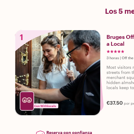
Los 5 m
1
Bruges Off
a Local
3 horas
|
Off the
Most visitors
streets from t
merchant squa
hidden almsho
locals keep t
€37.50
por p
Con Withlocals
Reserva con confianza