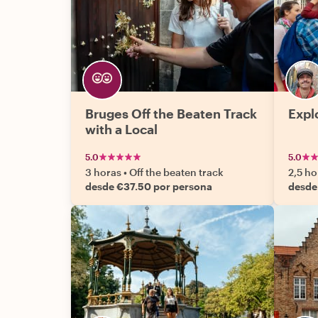
Bruges Off the Beaten Track
Expl
with a Local
5.0
5.0
3 horas
•
Off the beaten track
2,5 ho
desde €37.50 por persona
desde