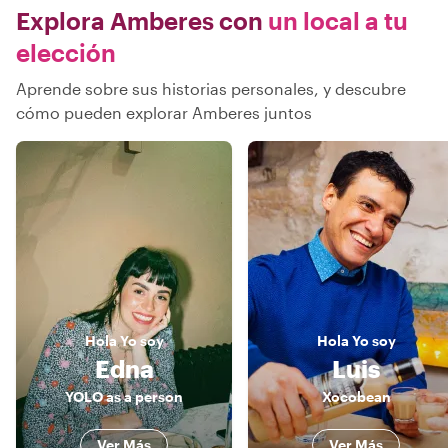
Explora Amberes con
un local a tu
elección
Aprende sobre sus historias personales, y descubre
cómo pueden explorar Amberes juntos
Hola
Yo soy
Hola
Yo soy
Edna
Luis
YOLO as a person
Xocobean
Ver Más
Ver Más