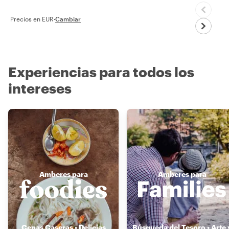
Precios en EUR
·
Cambiar
Experiencias para todos los
intereses
Amberes para
Amberes para
Cenas Caseras • Delicias
Búsqueda del Tesoro • Arte 