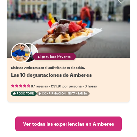
Elige tu local favorito
Disfruta Amberes con el anfitrión de tu elección.
Las 10 degustaciones de Amberes
•
•
87 reseñas
€91.91
por persona
3 horas
FOOD TOUR
CONFIRMACIÓN INSTANTÁNEA
Ver todas las experiencias en Amberes