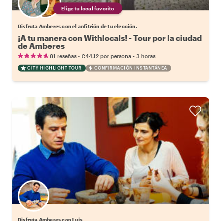
Elige tu local favorito
Disfruta Amberes con el anfitrión de tu elección.
¡A tu manera con Withlocals! - Tour por la ciudad
de Amberes
•
•
81 reseñas
€44.12
por persona
3 horas
CITY HIGHLIGHT TOUR
CONFIRMACIÓN INSTANTÁNEA
Disfruta Amberes con Luis