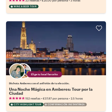
•
•
33 reseñas
€25.00
por persona
3 horas
WINE & BEER TOUR
Elige tu local favorito
Disfruta Amberes con el anfitrión de tu elección.
Una Noche Mágica en Amberes: Tour por la
Ciudad
•
•
152 reseñas
€37.87
por persona
2.5 horas
CITY HIGHLIGHT TOUR
CONFIRMACIÓN INSTANTÁNEA