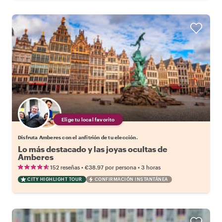
Elige tu local favorito
Disfruta Amberes con el anfitrión de tu elección.
Lo más destacado y las joyas ocultas de
Amberes
•
•
152 reseñas
€38.97
por persona
3 horas
CITY HIGHLIGHT TOUR
CONFIRMACIÓN INSTANTÁNEA