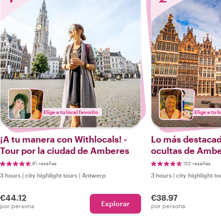
Elige a tu local favorito
Elige a tu l
¡A tu manera con Withlocals! -
Lo más destacado
Tour por la ciudad de Amberes
ocultas de Amb
81 reseñas
152 reseñas
3 hours
|
city highlight tours
|
Antwerp
3 hours
|
city highlight to
€44.12
€38.97
Explorar
por persona
por persona