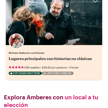
Disfruta Amberes con Etienne
Lugares principales con historias no clásicas
•
•
596 reseñas
€20.22
por persona
3 horas
CITY HIGHLIGHT TOUR
APTO PARA FAMILIAS
Explora Amberes con
un local a tu
elección