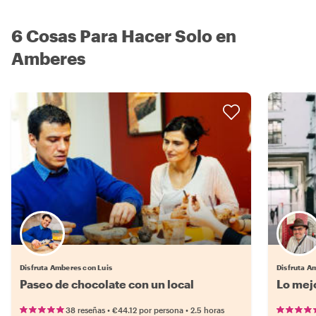
6 Cosas Para Hacer Solo en
Amberes
Disfruta Amberes con Luis
Disfruta A
Paseo de chocolate con un local
Lo mej
•
•
38 reseñas
€44.12
por persona
2.5 horas