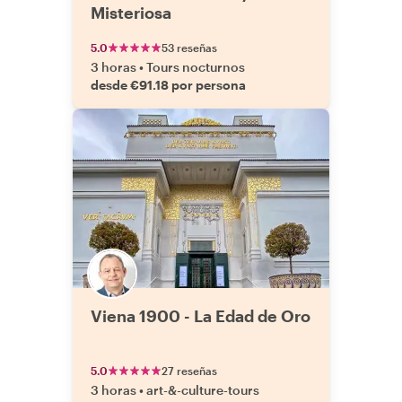
Misteriosa
5.0
53 reseñas
3 horas
•
Tours nocturnos
desde €91.18 por persona
Viena 1900 - La Edad de Oro
5.0
27 reseñas
3 horas
•
art-&-culture-tours