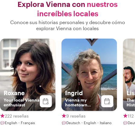
Explora Vienna con
nuestros
increíbles locales
Conoce sus historias personales y descubre cómo
explorar Vienna con locales
Roxane
Ingrid
Li
Your local Vienna
Vienna my
The
enthusiast
hometown...
Hist
222 reseñas
9 reseñas
112
English・Français
Deutsch・English・Italiano
Deu