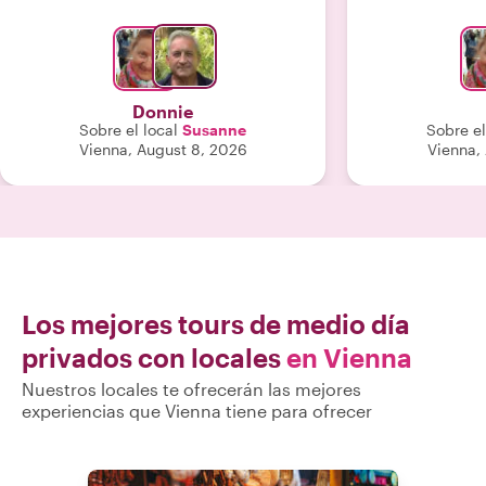
conversación casual, Suzanne es una
guía e historiadora brillante. Nos
sentimos afortunados de haber tenido
la oportunidad de visitar los puntos
destacados y las joyas ocultas con
Donnie
ella. Tuvimos muchas oportunidades
Sobre el local
Susanne
Sobre el
para tomar fotos durante el recorrido
Vienna, August 8, 2026
Vienna,
y disfrutamos de tomar un café como
un local."
Los mejores tours de medio día
privados con locales
en Vienna
Nuestros locales te ofrecerán las mejores
experiencias que Vienna tiene para ofrecer