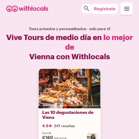
Regístrate
Tours privados y personalizados - solo para ti!
Vive Tours de medio día en
lo mejor
de
Vienna con Withlocals
Las 10 degustaciones de
Viena
4.9
·
241 reseñas
Desde
€160
+
5
/persona