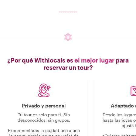
¿Por qué Withlocals es
el mejor lugar
para
reservar un tour?
Privado y personal
Adaptado a
Tu tour es solo para ti. Sin
Desde los lugar
desconocidos, sin grupos.
hasta las joyas o
ajusta 
Experimentarás la ciudad uno a uno
(o con tu propio grupo de viaje) de
¿Quieres saltart