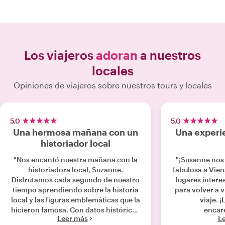
Los viajeros
adoran
a nuestros
locales
Opiniones de viajeros sobre nuestros tours y locales
5.0
5.0
Una hermosa mañana con un
Una experie
historiador local
"Nos encantó nuestra mañana con la
"¡Susanne nos
historiadora local, Suzanne.
fabulosa a Vie
Disfrutamos cada segundo de nuestro
lugares intere
tiempo aprendiendo sobre la historia
para volver a v
local y las figuras emblemáticas que la
viaje. 
hicieron famosa. Con datos históricos
encar
Leer más
L
fascinantes entrelazados en una