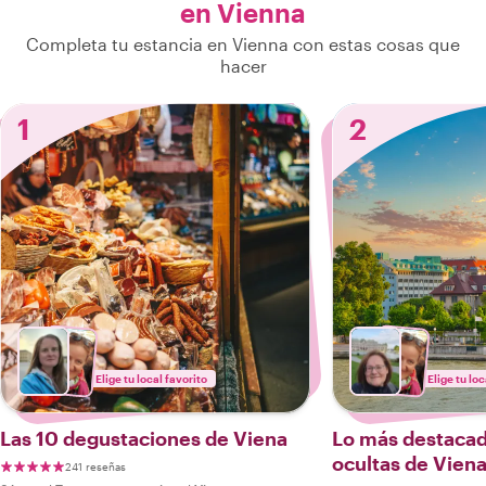
en Vienna
Completa tu estancia en Vienna con estas cosas que
hacer
1
2
Elige tu local favorito
Elige tu loc
Las 10 degustaciones de Viena
Lo más destacado
ocultas de Vien
241 reseñas