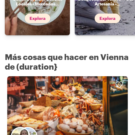
Locales • Mercados
...
Artesanía •
...
Explora
Explora
Más cosas que hacer en Vienna
de (duration}