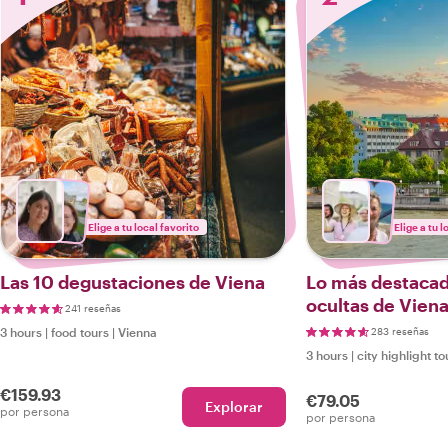
Elige a tu local favorito
Elige a tu l
Las 10 degustaciones de Viena
Lo más destacado
ocultas de Vien
241 reseñas
3 hours
|
food tours
|
Vienna
283 reseñas
3 hours
|
city highlight to
€159.93
€79.05
Explorar
por persona
por persona