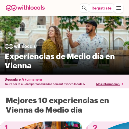
Regístrate
Experiencias de Medio día en
Vienna
Descubre
A tu manera
Tours por la ciudad personalizados con anfitriones locales.
Más información
Mejores 10 experiencias en
Vienna de Medio día
1
2