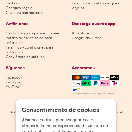
Destinos
Términos y condiciones para
Cheques regalo
viajeros
Colabora con nosotros
Anfitriones
Descarga nuestra app
Centro de ayuda para anfitriones
App Store
Política de cancelación para
Google Play Store
anfitriones
Términos y condiciones para
anfitriones
Conviértete en anfitrión
Síguenos
Aceptamos
Mastercard, Visa, Amex, Di
Facebook
Instagram
YouTube
La disponibilidad varía según el destino
Consentimiento de cookies
©
2026
Withlocals.com
|
Política de privacidad
|
Cookies
|
Mapa del
sitio
¡Usamos cookies para asegurarnos de
ofrecerte la mejor experiencia de usuario en
nuestra plataforma! Además, usamos