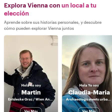
Explora Vienna con
un local a tu
elección
Aprende sobre sus historias personales, y descubre
cómo pueden explorar Vienna juntos
Hola
Yo soy
Hola
Yo soy
Martin
Claudia-Maria
Entdecke Graz / Wien Andersrum
Archaeology meets urban history
Ver Más
Ver Más