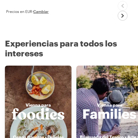
Precios en EUR
·
Cambiar
Experiencias para todos los
intereses
Vienna para
Vienna para
Cenas Caseras • Delicias
Búsqueda del Tesoro • Arte 