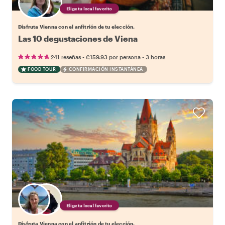
Elige tu local favorito
Disfruta Vienna con el anfitrión de tu elección.
Las 10 degustaciones de Viena
•
•
241 reseñas
€159.93
por persona
3 horas
FOOD TOUR
CONFIRMACIÓN INSTANTÁNEA
Elige tu local favorito
Disfruta Vienna con el anfitrión de tu elección.