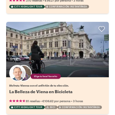
•
•
370 reseñas
€99.27
por persona
3 horas
CITY HIGHLIGHT TOUR
CONFIRMACIÓN INSTANTÁNEA
Elige tu local favorito
Disfruta Vienna con el anfitrión de tu elección.
La Belleza de Viena en Bicicleta
•
•
81 reseñas
€106.62
por persona
3 horas
CITY HIGHLIGHT TOUR
BICI
CONFIRMACIÓN INSTANTÁNEA