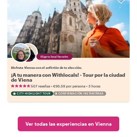
Elige tu local favorito
Disfruta Vienna con el anfitrión de tu elección.
¡A tu manera con Withlocals! - Tour por la ciudad
de Viena
•
•
507 reseñas
€95.59
por persona
3 horas
CITY HIGHLIGHT TOUR
CONFIRMACIÓN INSTANTÁNEA
Ver todas las experiencias en Vienna