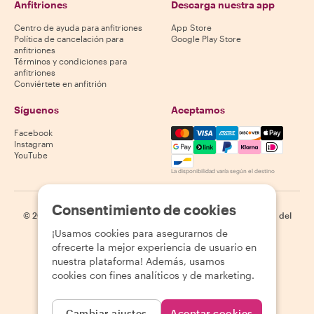
Anfitriones
Descarga nuestra app
Centro de ayuda para anfitriones
App Store
Política de cancelación para
Google Play Store
anfitriones
Términos y condiciones para
anfitriones
Conviértete en anfitrión
Síguenos
Aceptamos
Mastercard, Visa, Amex, Di
Facebook
Instagram
YouTube
La disponibilidad varía según el destino
Consentimiento de cookies
©
2026
Withlocals.com
|
Política de privacidad
|
Cookies
|
Mapa del
sitio
¡Usamos cookies para asegurarnos de
ofrecerte la mejor experiencia de usuario en
nuestra plataforma! Además, usamos
cookies con fines analíticos y de marketing.
Cambiar ajustes
Aceptar cookies