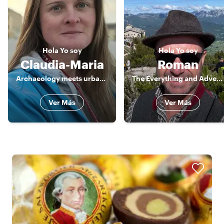
Hola
Yo soy
Hola
Yo soy
Claudia-Maria
Roman
Archaeology meets urban history
The Everything and Adventurous Guide
Ver Más
Ver Más