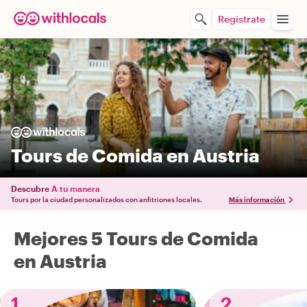
Regístrate
Tours de Comida en Austria
Descubre
A tu manera
Tours por la ciudad personalizados con anfitriones locales.
Más información
Mejores 5 Tours de Comida
en Austria
1
2