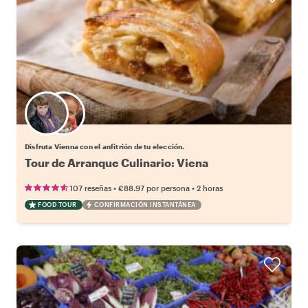
Elige tu local favorito
Disfruta Vienna con el anfitrión de tu elección.
Tour de Arranque Culinario: Viena
•
•
107 reseñas
€88.97
por persona
2 horas
FOOD TOUR
CONFIRMACIÓN INSTANTÁNEA