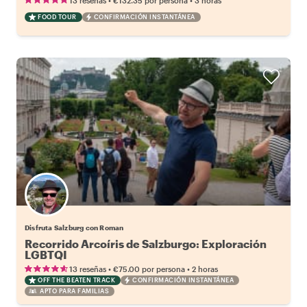
13 reseñas
€132.35
por persona
3 horas
FOOD TOUR
CONFIRMACIÓN INSTANTÁNEA
Disfruta Salzburg con Roman
Recorrido Arcoíris de Salzburgo: Exploración
LGBTQI
•
•
13 reseñas
€75.00
por persona
2 horas
OFF THE BEATEN TRACK
CONFIRMACIÓN INSTANTÁNEA
APTO PARA FAMILIAS