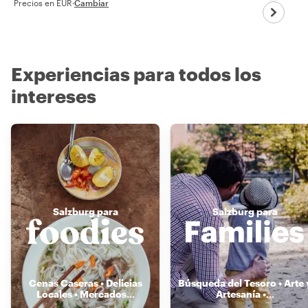
Precios en EUR
·
Cambiar
Experiencias para todos los
intereses
Salzburg para
Salzburg para
Cenas Caseras • Delicias
Búsqueda del Tesoro • Arte 
Locales • Mercados
...
Artesanía •
...