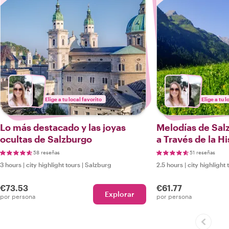
Elige a tu local favorito
Elige a tu l
Lo más destacado y las joyas
Melodías de Sal
ocultas de Salzburgo
a Través de la Hi
la Cultura Alpina
58 reseñas
51 reseñas
3 hours
|
city highlight tours
|
Salzburg
2.5 hours
|
city highlight 
€73.53
€61.77
Explorar
por persona
por persona