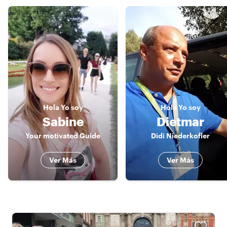
Hola
Yo soy
Hola
Yo soy
Sabine
Dietmar
Your motivated Guide
Didi Niederkofler
Ver Más
Ver Más