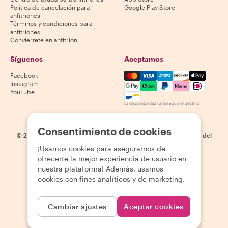
Política de cancelación para
Google Play Store
anfitriones
Términos y condiciones para
anfitriones
Conviértete en anfitrión
Síguenos
Aceptamos
Mastercard, Visa, Amex, Di
Facebook
Instagram
YouTube
La disponibilidad varía según el destino
Consentimiento de cookies
©
2026
Withlocals.com
|
Política de privacidad
|
Cookies
|
Mapa del
sitio
¡Usamos cookies para asegurarnos de
ofrecerte la mejor experiencia de usuario en
nuestra plataforma! Además, usamos
cookies con fines analíticos y de marketing.
Cambiar ajustes
Aceptar cookies