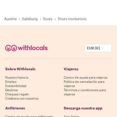
Austria
›
Salzburg
›
Tours
›
Tours nocturnos
EUR (€)
Sobre Withlocals
Viajeros
Nuestra historia
Centro de ayuda para viajeros
Empleo
Política de cancelación para
Sostenibilidad
viajeros
Destinos
Términos y condiciones para
Cheques regalo
viajeros
Colabora con nosotros
Anfitriones
Descarga nuestra app
Centro de ayuda para anfitriones
App Store