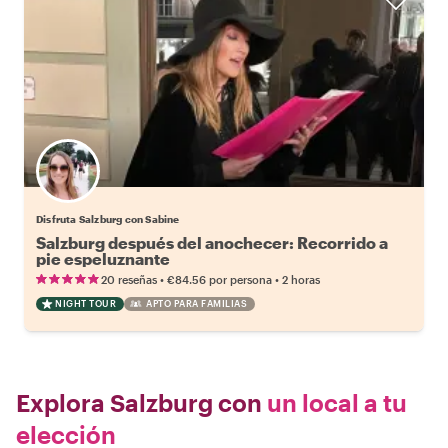
Disfruta Salzburg con Sabine
Salzburg después del anochecer: Recorrido a
pie espeluznante
•
•
20 reseñas
€84.56
por persona
2 horas
NIGHT TOUR
APTO PARA FAMILIAS
Explora Salzburg con
un local a tu
elección