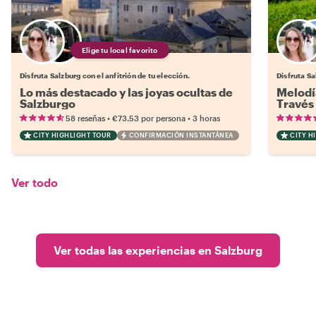
Elige tu local favorito
Disfruta Salzburg con el anfitrión de tu elección.
Disfruta Sa
Lo más destacado y las joyas ocultas de
Melodía
Salzburgo
Través 
Alpina
•
•
58 reseñas
€73.53
por persona
3 horas
CITY HIGHLIGHT TOUR
CONFIRMACIÓN INSTANTÁNEA
CITY H
Ver todo
Ver todas las experiencias en Salzburg