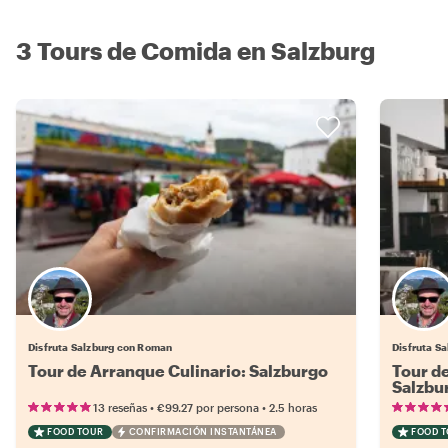
3 Tours de Comida en Salzburg
Disfruta Salzburg con Roman
Disfruta S
Tour de Arranque Culinario: Salzburgo
Tour d
Salzbu
•
•
13 reseñas
€99.27
por persona
2.5 horas
FOOD TOUR
CONFIRMACIÓN INSTANTÁNEA
FOOD 