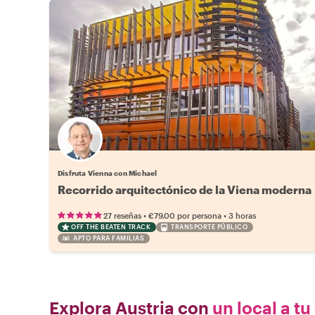
Disfruta Vienna con Michael
Recorrido arquitectónico de la Viena moderna
•
•
27 reseñas
€79.00
por persona
3 horas
OFF THE BEATEN TRACK
TRANSPORTE PÚBLICO
APTO PARA FAMILIAS
Explora Austria con
un local a tu