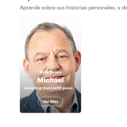
Aprende sobre sus historias personales, y 
Hola
Yo soy
Michael
Amazing tours with passionate local
Ver Más