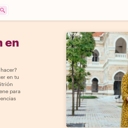
h en
 hacer?
er en tu
itrión
iene para
iencias