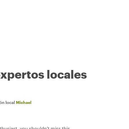
expertos locales
ión local
Michael
thusiast, you shouldn't miss this