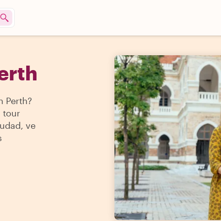
erth
n Perth?
 tour
iudad, ve
s