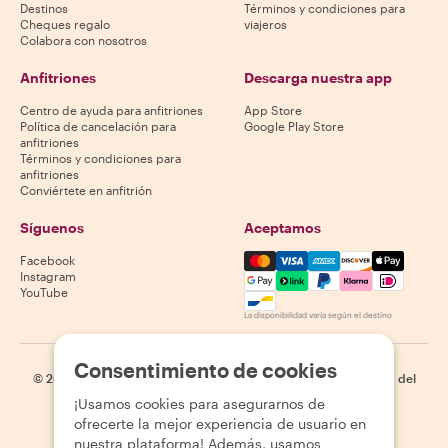
Destinos
Términos y condiciones para
Cheques regalo
viajeros
Colabora con nosotros
Anfitriones
Descarga nuestra app
Centro de ayuda para anfitriones
App Store
Política de cancelación para
Google Play Store
anfitriones
Términos y condiciones para
anfitriones
Conviértete en anfitrión
Síguenos
Aceptamos
Mastercard, Visa, Amex, Di
Facebook
Instagram
YouTube
La disponibilidad varía según el destino
Consentimiento de cookies
©
2026
Withlocals.com
|
Política de privacidad
|
Cookies
|
Mapa del
sitio
¡Usamos cookies para asegurarnos de
ofrecerte la mejor experiencia de usuario en
nuestra plataforma! Además, usamos