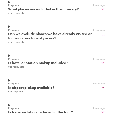
Pregunta
1 year ago
What places are included in the itinerary?
ver respuesta
Pregunta
1 year ago
Can we exclude places we have already visited or
focus on less touristy areas?
ver respuesta
Pregunta
1 year ago
Is hotel or station pickup included?
ver respuesta
Pregunta
1 year ago
Is airport pickup available?
ver respuesta
Pregunta
1 year ago
Is transportation included in the tour?