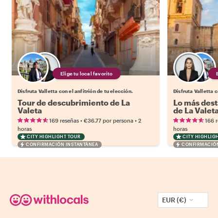
Elige tu local favorito
Disfruta Valletta con el anfitrión de tu elección.
Disfruta Valletta c
Tour de descubrimiento de La
Lo más dest
Valeta
de La Valet
•
•
169 reseñas
€36.77
por persona
2
166 
horas
horas
CITY HIGHLIGHT TOUR
CITY HIGHLIG
CONFIRMACIÓN INSTANTÁNEA
CONFIRMACIÓN
EUR (€)