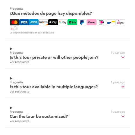
Pregunta
¿Qué métodos de pago hay disponibles?
Mastercard, Visa, Amex, Discover, Apple Pay, Google Pay
La disponibilidad varía según el destino
Pregunta
1 year ago
Is this tour private or will other people join?
ver respuesta
Pregunta
1 year ago
Is this tour available in multiple languages?
ver respuesta
Pregunta
1 year ago
Can the tour be customized?
ver respuesta