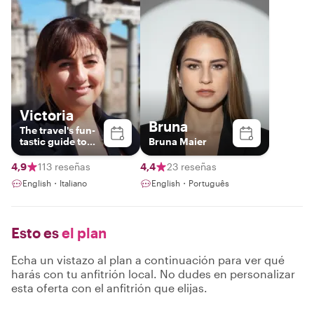
Victoria
Bruna
The travel's fun-
tastic guide to
Bruna Maier
exploring Malta!
4,9
113 reseñas
4,4
23 reseñas
English・Italiano
English・Português
Esto es
el plan
Echa un vistazo al plan a continuación para ver qué
harás con tu anfitrión local. No dudes en personalizar
esta oferta con el anfitrión que elijas.