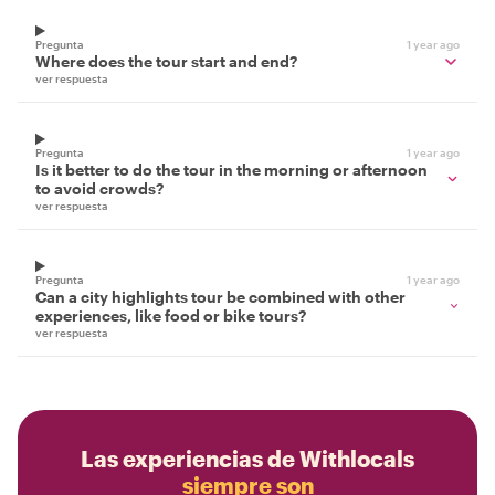
Pregunta
1 year ago
Where does the tour start and end?
ver respuesta
Pregunta
1 year ago
Is it better to do the tour in the morning or afternoon
to avoid crowds?
ver respuesta
Pregunta
1 year ago
Can a city highlights tour be combined with other
experiences, like food or bike tours?
ver respuesta
Las experiencias de Withlocals
siempre son