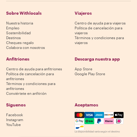
Sobre Withlocals
Viajeros
Nuestra historia
Centro de ayuda para viajeros
Empleo
Política de cancelación para
Sostenibilidad
viajeros
Destinos
Términos y condiciones para
Cheques regalo
viajeros
Colabora con nosotros
Anfitriones
Descarga nuestra app
Centro de ayuda para anfitriones
App Store
Política de cancelación para
Google Play Store
anfitriones
Términos y condiciones para
anfitriones
Conviértete en anfitrión
Síguenos
Aceptamos
Mastercard, Visa, Amex, Di
Facebook
Instagram
YouTube
La disponibilidad varía según el destino