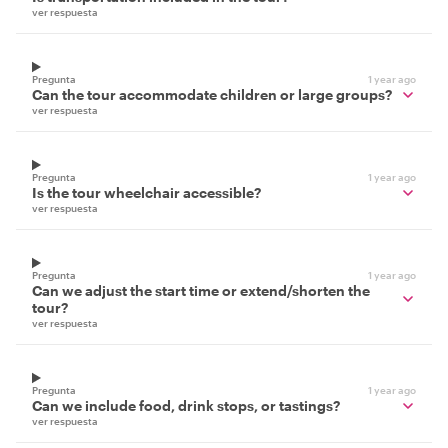
ver respuesta
Pregunta
1 year ago
Can the tour accommodate children or large groups?
ver respuesta
Pregunta
1 year ago
Is the tour wheelchair accessible?
ver respuesta
Pregunta
1 year ago
Can we adjust the start time or extend/shorten the
tour?
ver respuesta
Pregunta
1 year ago
Can we include food, drink stops, or tastings?
ver respuesta