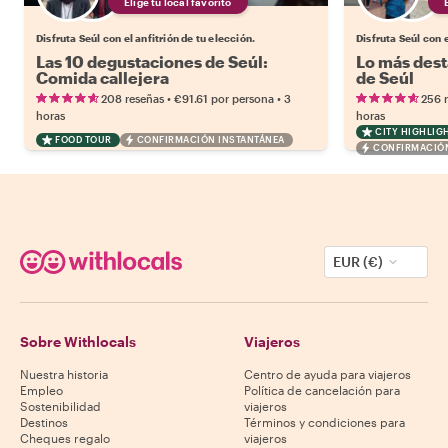
Elige tu local favorito
Disfruta Seúl con el anfitrión de tu elección.
Disfruta Seúl con e
Las 10 degustaciones de Seúl:
Lo más dest
Comida callejera
de Seúl
•
•
208 reseñas
€91.61
por persona
3
256 
horas
horas
CITY HIGHLIG
FOOD TOUR
CONFIRMACIÓN INSTANTÁNEA
CONFIRMACIÓN
EUR (€)
Sobre Withlocals
Viajeros
Nuestra historia
Centro de ayuda para viajeros
Empleo
Política de cancelación para
Sostenibilidad
viajeros
Destinos
Términos y condiciones para
Cheques regalo
viajeros