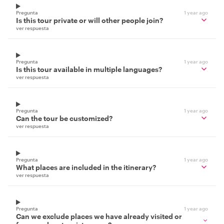
Pregunta
1 year ago
Is this tour private or will other people join?
ver respuesta
Pregunta
1 year ago
Is this tour available in multiple languages?
ver respuesta
Pregunta
1 year ago
Can the tour be customized?
ver respuesta
Pregunta
1 year ago
What places are included in the itinerary?
ver respuesta
Pregunta
1 year ago
Can we exclude places we have already visited or