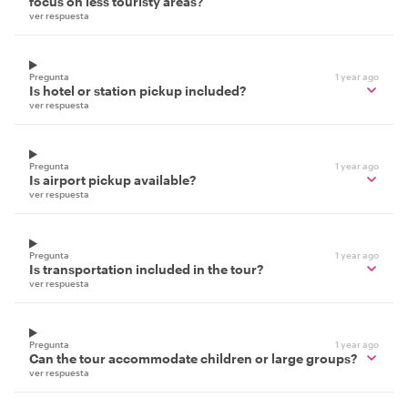
focus on less touristy areas?
ver respuesta
Pregunta
1 year ago
Is hotel or station pickup included?
ver respuesta
Pregunta
1 year ago
Is airport pickup available?
ver respuesta
Pregunta
1 year ago
Is transportation included in the tour?
ver respuesta
Pregunta
1 year ago
Can the tour accommodate children or large groups?
ver respuesta