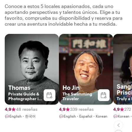
Conoce a estos 5 locales apasionados, cada uno
aportando perspectivas y talentos únicos. Elige a tu
favorito, comprueba su disponibilidad y reserva para
crear una aventura inolvidable hecha a tu medida.
Sang
Thomas
Ho Jin
Prisci
Private Guide &
The Swimming
Photographer in
Traveler
Truly a
Seoul
4,9
48 reseñas
4,9
339 reseñas
4,9
272
English・한국어
English・Español・Korean
Korean・