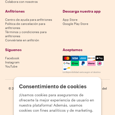
Colabora con nosotros
Anfitriones
Descarga nuestra app
Centro de ayuda para anfitriones
App Store
Política de cancelación para
Google Play Store
anfitriones
Términos y condiciones para
anfitriones
Conviértete en anfitrión
Síguenos
Aceptamos
Mastercard, Visa, Amex, Di
Facebook
Instagram
YouTube
La disponibilidad varía según el destino
Consentimiento de cookies
©
2026
Withlocals.com
|
Política de privacidad
|
Cookies
|
Mapa del
sitio
¡Usamos cookies para asegurarnos de
ofrecerte la mejor experiencia de usuario en
nuestra plataforma! Además, usamos
cookies con fines analíticos y de marketing.