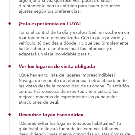
algo fijo! Una vez que reserves, podrás chatear
directamente con tu anfitrión para hacer pequeños
ajustes según tus preferencias.
¡Esta experiencia es TUYA!
Toma el control de tu día y explora Seúl en coche en un
tour totalmente personalizado. Con tu guía privado y
vehículo, tú decides a dónde ir y qué ver. Simplemente
hazle saber a tu anfitrión local tus intereses y él
adaptará un viaje inolvidable para ti.
Ver los lugares de visita obligada
¿Qué hay en tu lista de lugares imprescindibles?
Navega de un punto de referencia a otro, absorbiendo
las vistas desde la comodidad de tu coche. Tu anfitrión
compartirá consejos de expertos y te mostrará las
mejores maneras de experimentar las principales
atracciones de Seúl.
Descubre Joyas Escondidas
¿Quieres evitar los lugares turísticos habituales? Tu
guía local te llevará fuera de los caminos trillados,
descubriendo joyas menos conocidas y vistas únicas de