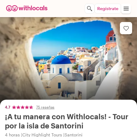
Regístrate
4,7
75 reseñas
¡A tu manera con Withlocals! - Tour
por la isla de Santorini
4 horas
City Highlight Tours
Santorini