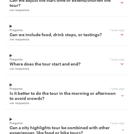
Can we adjust the start time or extend/shorten the
tour?
ver respuesta
Pregunta
1 year ago
Can we include food, drink stops, or tastings?
ver respuesta
Pregunta
1 year ago
Where does the tour start and end?
ver respuesta
Pregunta
1 year ago
Is it better to do the tour in the morning or afternoon
to avoid crowds?
ver respuesta
Pregunta
1 year ago
Can a city highlights tour be combined with other
experiences, like food or bike tours?