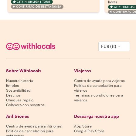
CITY HIGHLIGHT TOUR
horas
CONFIRMACIÓN INSTANTÁNEA
CITY HIGHLIG
CONFIRMACIÓN
EUR (€)
Sobre Withlocals
Viajeros
Nuestra historia
Centro de ayuda para viajeros
Empleo
Política de cancelación para
Sostenibilidad
viajeros
Destinos
Términos y condiciones para
Cheques regalo
viajeros
Colabora con nosotros
Anfitriones
Descarga nuestra app
Centro de ayuda para anfitriones
App Store
Política de cancelación para
Google Play Store
anfitriones