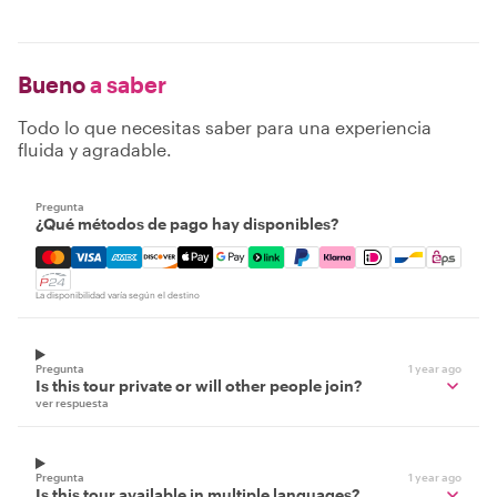
Bueno
a saber
Todo lo que necesitas saber para una experiencia
fluida y agradable.
Pregunta
¿Qué métodos de pago hay disponibles?
Mastercard, Visa, Amex, Discover, Apple Pay, Google Pay
La disponibilidad varía según el destino
Pregunta
1 year ago
Is this tour private or will other people join?
ver respuesta
Pregunta
1 year ago
Is this tour available in multiple languages?