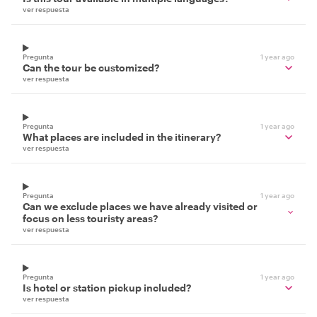
ver respuesta
Pregunta
1 year ago
Can the tour be customized?
ver respuesta
Pregunta
1 year ago
What places are included in the itinerary?
ver respuesta
Pregunta
1 year ago
Can we exclude places we have already visited or
focus on less touristy areas?
ver respuesta
Pregunta
1 year ago
Is hotel or station pickup included?
ver respuesta