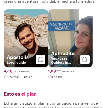
crear una aventura inolvidable hecha a tu medida.
Aphrodite
Apostolis
Your Local
Local guide
Guidess in
Santorini
4,7
52 reseñas
5,0
22 reseñas
Ελληνικά・English
English
Esto es
el plan
Echa un vistazo al plan a continuación para ver qué
harás con tu anfitrión local. No dudes en personalizar