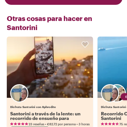
Otras cosas para hacer en
Santorini
Disfruta Santorini con Aphrodite
Disfruta Santorini 
Santorini a través de la lente: un
Recorrido C
recorrido de ensueño para
Santorini
Instagrammers
•
•
23 reseñas
€82.72
por persona
3 horas
75 r