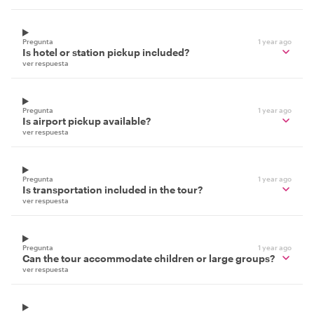
Pregunta
1 year ago
Is hotel or station pickup included?
ver respuesta
Pregunta
1 year ago
Is airport pickup available?
ver respuesta
Pregunta
1 year ago
Is transportation included in the tour?
ver respuesta
Pregunta
1 year ago
Can the tour accommodate children or large groups?
ver respuesta