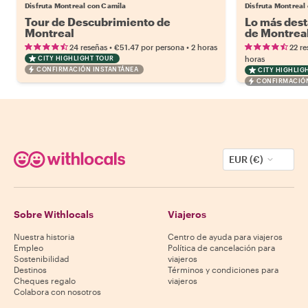
Disfruta Montreal con Camila
Disfruta Montreal
Tour de Descubrimiento de
Lo más dest
Montreal
de Montrea
•
•
24 reseñas
€51.47
por persona
2 horas
22 re
CITY HIGHLIGHT TOUR
horas
CONFIRMACIÓN INSTANTÁNEA
CITY HIGHLIG
CONFIRMACIÓN
EUR (€)
Sobre Withlocals
Viajeros
Nuestra historia
Centro de ayuda para viajeros
Empleo
Política de cancelación para
Sostenibilidad
viajeros
Destinos
Términos y condiciones para
Cheques regalo
viajeros
Colabora con nosotros