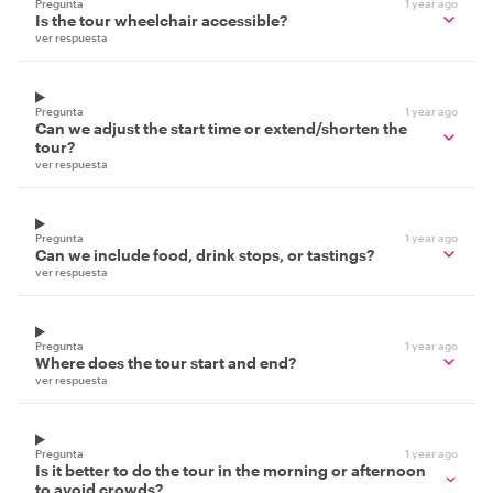
Pregunta
1 year ago
Is the tour wheelchair accessible?
ver respuesta
Pregunta
1 year ago
Can we adjust the start time or extend/shorten the
tour?
ver respuesta
Pregunta
1 year ago
Can we include food, drink stops, or tastings?
ver respuesta
Pregunta
1 year ago
Where does the tour start and end?
ver respuesta
Pregunta
1 year ago
Is it better to do the tour in the morning or afternoon
to avoid crowds?