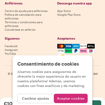
Anfitriones
Descarga nuestra app
Centro de ayuda para anfitriones
App Store
Política de cancelación para
Google Play Store
anfitriones
Términos y condiciones para
anfitriones
Conviértete en anfitrión
Síguenos
Aceptamos
Mastercard, Visa, Amex, Di
Facebook
Instagram
YouTube
La disponibilidad varía según el destino
Consentimiento de cookies
¡Usamos cookies para asegurarnos de
©
2026
Withlocals.com
|
Política de privacidad
|
Cookies
|
Mapa del
ofrecerte la mejor experiencia de usuario en
sitio
nuestra plataforma! Además, usamos
cookies con fines analíticos y de marketing.
Cambiar ajustes
Aceptar cookies
€102.94
por persona