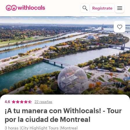
Regístrate
4,6
22 reseñas
¡A tu manera con Withlocals! - Tour
por la ciudad de Montreal
3 horas
City Highlight Tours
Montreal