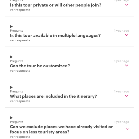
Is this tour private or will other people join?
ver respuesta
Pregunta
1 year ago
Is this tour available in multiple languages?
ver respuesta
Pregunta
1 year ago
Can the tour be customized?
ver respuesta
Pregunta
1 year ago
What places are included in the itinerary?
ver respuesta
Pregunta
1 year ago
Can we exclude places we have already visited or
focus on less touristy areas?
ver respuesta