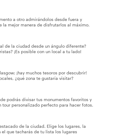
umento a otro admirándolos desde fuera y
e la mejor manera de disfrutarlos al máximo.
pal de la ciudad desde un ángulo diferente?
istas? ¡Es posible con un local a tu lado!
Glasgow; ¡hay muchos tesoros por descubrir!
ocales, ¿qué zona te gustaría visitar?
de podrás divisar tus monumentos favoritos y
n tour personalizado perfecto para hacer fotos.
stacado de la ciudad. Elige los lugares, la
 el que tacharás de tu lista los lugares