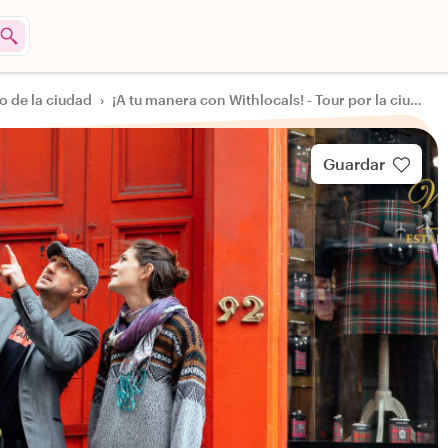
o de la ciudad
›
¡A tu manera con Withlocals! - Tour por la ciudad de Glasgow
Guardar