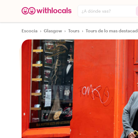
¿A dónde vas?
Escocia
›
Glasgow
›
Tours
›
Tours de lo mas destacad