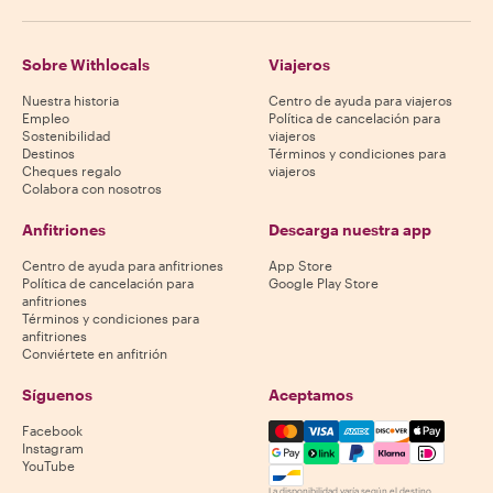
Sobre Withlocals
Viajeros
Nuestra historia
Centro de ayuda para viajeros
Empleo
Política de cancelación para
Sostenibilidad
viajeros
Destinos
Términos y condiciones para
Cheques regalo
viajeros
Colabora con nosotros
Anfitriones
Descarga nuestra app
Centro de ayuda para anfitriones
App Store
Política de cancelación para
Google Play Store
anfitriones
Términos y condiciones para
anfitriones
Conviértete en anfitrión
Síguenos
Aceptamos
Mastercard, Visa, Amex, Di
Facebook
Instagram
YouTube
La disponibilidad varía según el destino