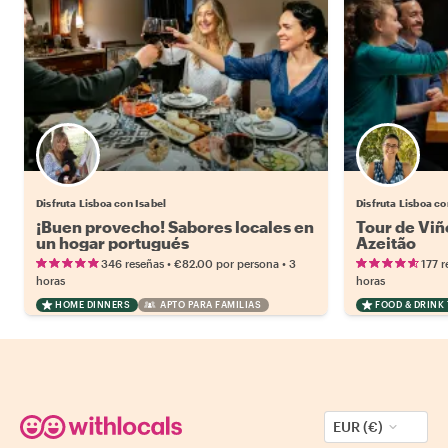
Disfruta Lisboa con Isabel
Disfruta Lisboa co
¡Buen provecho! Sabores locales en
Tour de Viñ
un hogar portugués
Azeitão
•
•
346 reseñas
€82.00
por persona
3
177 r
horas
horas
HOME DINNERS
APTO PARA FAMILIAS
FOOD & DRINK
EUR (€)