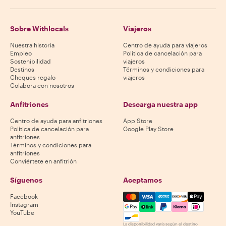
Sobre Withlocals
Viajeros
Nuestra historia
Centro de ayuda para viajeros
Empleo
Política de cancelación para
Sostenibilidad
viajeros
Destinos
Términos y condiciones para
Cheques regalo
viajeros
Colabora con nosotros
Anfitriones
Descarga nuestra app
Centro de ayuda para anfitriones
App Store
Política de cancelación para
Google Play Store
anfitriones
Términos y condiciones para
anfitriones
Conviértete en anfitrión
Síguenos
Aceptamos
Mastercard, Visa, Amex, Di
Facebook
Instagram
YouTube
La disponibilidad varía según el destino