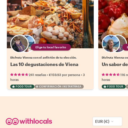
Elige tu local favorito
Disfruta Vienna con el anfitrión de tu elección.
Disfruta Vienna co
Las 10 degustaciones de Viena
Un sabor de
•
•
241 reseñas
€159.93
por persona
3
116 r
horas
horas
FOOD TOUR
CONFIRMACIÓN INSTANTÁNEA
FOOD TOUR
EUR (€)