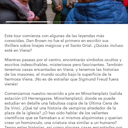
Este tour comienza con algunas de las leyendas más
conocidas. Dan Brown no fue el primero en escribir sus
thrillers sobre linajes mágicos y el Santo Grial. ¿Quizás incluso
esté en Viena?
Mientras paseas por el centro, encontrarás símbolos ocultos y
escritos indescifrables, misteriosos pero fascinantes. También
tenemos casas encantadas en Viena, y tenemos las historias
de los masones, el mundo oculto bajo la superficie de la
hermosa Viena. ¡No es de extrañar que Sigmund Freud fuera
vienés!
Comenzamos nuestro recorrido a pie en Minoritenplatz (salida
estación U3 Herrengasse, Minoritenplatz), donde se puede
estudiar en detalle una fabulosa copia de la Última Cena de
Da Vinci. ¿Qué tal una historia de vampiros alrededor de la
plaza de la iglesia? ¿O has oído hablar de los valientes
científicos que se llamaban a sí mismos alquimistas y querían
crear un homúnculo, una criatura viva similar a un humano?
Tengo estas historias, así como algunas casas encantadas por