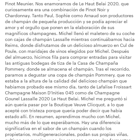
Pinot Meunier. Nos enamoramos de Le Haut Belai 2020, que
curiosamente era una combinación de Pinot Noir y
Chardonnay. Tanto Paul, Sophie como Arnaud son productores
de champán de pequeña producción y se podía apreciar el
amor y el orgullo que ponen en la elaboración de sus
magníficos champagnes. Michel llenó el maletero de su coche
con cajas de champán Lassalle mientras continuábamos hacia
Reims, donde disfrutamos de un delicioso almuerzo en Cul de
Poule, con maridajes de vinos elegidos por Michel. Después
del almuerzo, hicimos fila para comprar entradas para visitar
las antiguas bodegas de tiza de la Casa de Champaña
Pommery, donde se almacena el champán. Tras el recorrido,
paramos a degustar una copa de champán Pommery, que no
estaba a la altura de la calidad del delicioso champán que
habíamos probado ese mismo día, tanto de Lafalise Froissart
Champagne Maison D'Inities 045 como de Champagne
Gounel Lassalle 2020 Le Haut Belai. Michel me preguntó si
aún quería pasar por la Boutique Veuve Clicquot, a lo que
acepté con tristeza porque quería poder decir que había
estado allí. En resumen, aprendimos mucho con Michel,
mucho más de lo que esperábamos. Hay una diferencia
significativa en el sabor de un champán cuando los
propietarios, multigeneracionales, podan sus propias viñas,