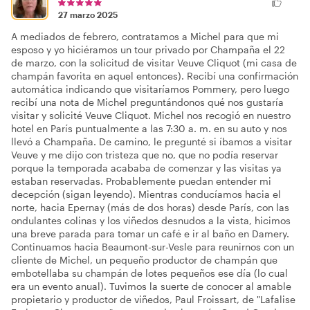
27 marzo 2025
A mediados de febrero, contratamos a Michel para que mi
esposo y yo hiciéramos un tour privado por Champaña el 22
de marzo, con la solicitud de visitar Veuve Cliquot (mi casa de
champán favorita en aquel entonces). Recibí una confirmación
automática indicando que visitaríamos Pommery, pero luego
recibí una nota de Michel preguntándonos qué nos gustaría
visitar y solicité Veuve Cliquot. Michel nos recogió en nuestro
hotel en París puntualmente a las 7:30 a. m. en su auto y nos
llevó a Champaña. De camino, le pregunté si íbamos a visitar
Veuve y me dijo con tristeza que no, que no podía reservar
porque la temporada acababa de comenzar y las visitas ya
estaban reservadas. Probablemente puedan entender mi
decepción (sigan leyendo). Mientras conducíamos hacia el
norte, hacia Epernay (más de dos horas) desde París, con las
ondulantes colinas y los viñedos desnudos a la vista, hicimos
una breve parada para tomar un café e ir al baño en Damery.
Continuamos hacia Beaumont-sur-Vesle para reunirnos con un
cliente de Michel, un pequeño productor de champán que
embotellaba su champán de lotes pequeños ese día (lo cual
era un evento anual). Tuvimos la suerte de conocer al amable
propietario y productor de viñedos, Paul Froissart, de "Lafalise