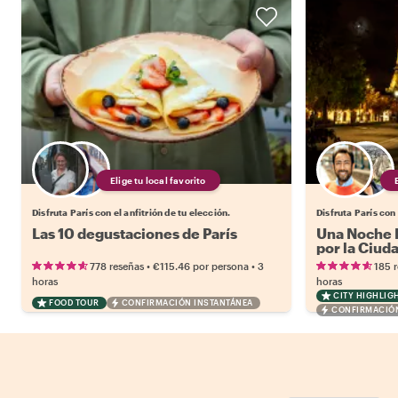
Elige tu local favorito
Disfruta París con el anfitrión de tu elección.
Disfruta París con 
Las 10 degustaciones de París
Una Noche M
por la Ciud
•
•
778 reseñas
€115.46
por persona
3
185 
horas
horas
CITY HIGHLIG
FOOD TOUR
CONFIRMACIÓN INSTANTÁNEA
CONFIRMACIÓN