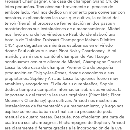
Froissart Champagne", una casa de champán Grand Cru de
lotes pequeños. Tras observar brevemente el proceso de
embotellado, Paul nos dedicó un momento para conversar con
nosotros, explicándonos las uvas que cultiva, la calidad del
terroir (tierra), el proceso de fermentación en dos pasos y
mostrándonos sus instalaciones de almacenamiento. Michel
nos llevó a uno de los viñedos de Paul, donde elaboró una
botella de "Lafalise Froissart Champagne Maison D'Inities
045", que degustamos mientras estábamos en el viñedo
donde Paul cultiva sus uvas Pinot Noir y Chardonnay. ¡A mi
marido y a mí nos encantó el champán de Paul! Luego
continuamos con otro cliente de Michel, Champagne Gounel
Lassalle, otra casa de champán Premier Cru de pequeña
producción en Chigny-les-Roses, donde conocimos a sus
propietarios, Sophie y Arnaud Lassalle, quienes fueron muy
amables y acogedores. El día de su cumpleaños, Sophie
dedicó tiempo a compartir información sobre sus viñedos, la
importancia del terroir y las uvas orgánicas (Pinot Noir, Pinot
Meunier y Chardonay) que cultivan. Arnaud nos mostró sus
instalaciones de fermentación y almacenamiento, y luego nos
explicó cómo acababan de finalizar su proceso de poda
manual de cuatro meses. Después, nos ofrecieron una cata de
cuatro de sus champagnes. El champagne de Sophie y Arnaud
era claramente diferente gracias a la incorporación de la uva