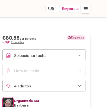
EUR
Regístrate
€80.88
Privado
por persona
5,0
2 reseñas
Seleccionar fecha
Hora de inicio
4 adultos
Organizado por
Barbara