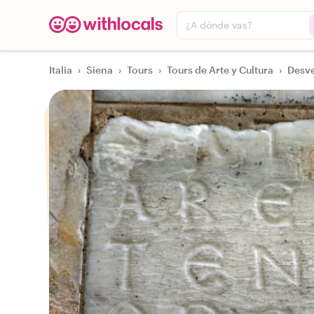
¿A dónde vas?
Italia
›
Siena
›
Tours
›
Tours de Arte y Cultura
›
Desve