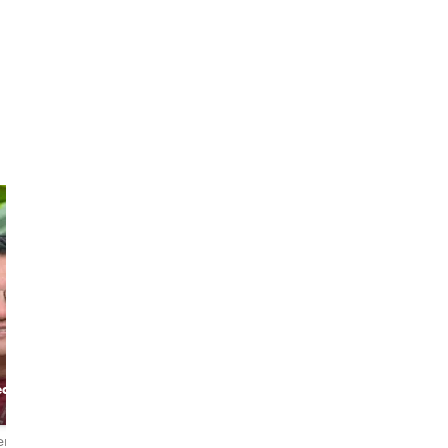
Ron
Adam
ed
Locally Born &
Advent With
Bred . Fun loving
Adam
host!
eñas
4,9
63 reseñas
4,9
31 reseñas