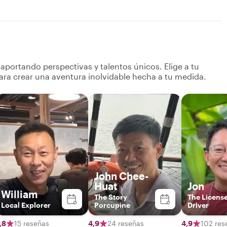
portando perspectivas y talentos únicos. Elige a tu
ara crear una aventura inolvidable hecha a tu medida.
John Chee-
Huat
Jon
William
The Story
The Licens
Local Explorer
Porcupine
Driver
,8
15 reseñas
4,9
24 reseñas
4,9
102 res