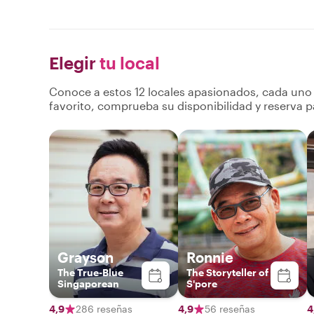
Elegir
tu local
Conoce a estos 12 locales apasionados, cada uno a
favorito, comprueba su disponibilidad y reserva p
Grayson
Ronnie
The True-Blue
The Storyteller of
Singaporean
S'pore
4,9
286 reseñas
4,9
56 reseñas
4