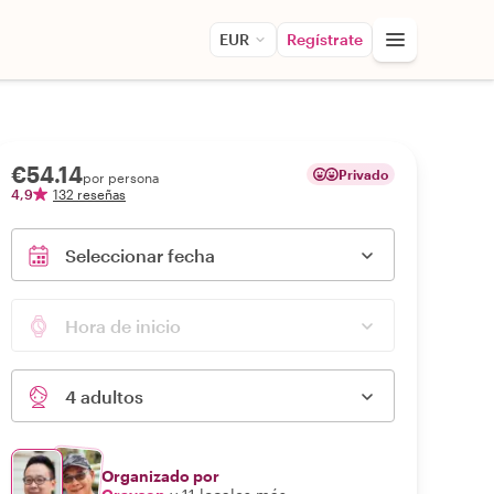
EUR
Regístrate
€54.14
Privado
por persona
4,9
132 reseñas
Seleccionar fecha
Hora de inicio
4 adultos
Organizado por