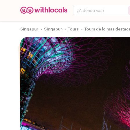
¿A dónde vas?
Singapur
›
Singapur
›
Tours
›
Tours de lo mas destac