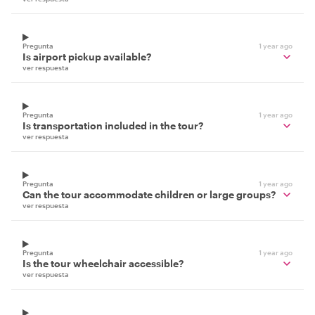
Pregunta
1 year ago
Is airport pickup available?
ver respuesta
Pregunta
1 year ago
Is transportation included in the tour?
ver respuesta
Pregunta
1 year ago
Can the tour accommodate children or large groups?
ver respuesta
Pregunta
1 year ago
Is the tour wheelchair accessible?
ver respuesta