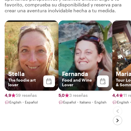
favorito, comprueba su disponibilidad y reserva para
crear una aventura inolvidable hecha a tu medida.
Stella
Fernanda
Maria
The foodie art
Food and Wine
Tour Lo
lover
Lover
& Somm
4,9
59 reseñas
5,0
3 reseñas
4,4
11 
English・Español
Español・Italiano・English
English