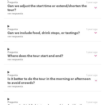
Pregunta
1 year ago
Can we adjust the start time or extend/shorten the
tour?
ver respuesta
Pregunta
1 year ago
Can we include food, drink stops, or tastings?
ver respuesta
Pregunta
1 year ago
Where does the tour start and end?
ver respuesta
Pregunta
1 year ago
Is it better to do the tour in the morning or afternoon
to avoid crowds?
ver respuesta
Pregunta
1 year ago