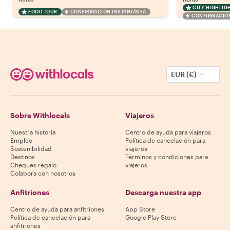
CITY HIGHLIG
FOOD TOUR
CONFIRMACIÓN INSTANTÁNEA
CONFIRMACIÓN
EUR (€)
Sobre Withlocals
Viajeros
Nuestra historia
Centro de ayuda para viajeros
Empleo
Política de cancelación para
Sostenibilidad
viajeros
Destinos
Términos y condiciones para
Cheques regalo
viajeros
Colabora con nosotros
Anfitriones
Descarga nuestra app
Centro de ayuda para anfitriones
App Store
Política de cancelación para
Google Play Store
anfitriones