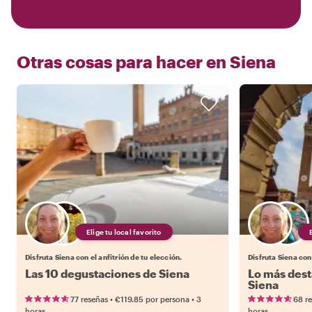
Otras cosas para hacer en
Siena
Elige tu local favorito
Disfruta Siena con el anfitrión de tu elección.
Disfruta Siena con 
Las 10 degustaciones de Siena
Lo más dest
Siena
•
•
77 reseñas
€119.85
por persona
3
68 r
horas
horas