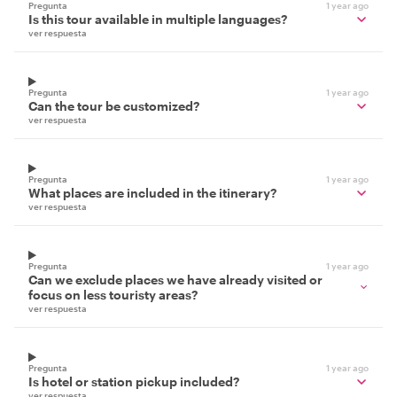
Pregunta
1 year ago
Is this tour available in multiple languages?
ver respuesta
Pregunta
1 year ago
Can the tour be customized?
ver respuesta
Pregunta
1 year ago
What places are included in the itinerary?
ver respuesta
Pregunta
1 year ago
Can we exclude places we have already visited or
focus on less touristy areas?
ver respuesta
Pregunta
1 year ago
Is hotel or station pickup included?
ver respuesta