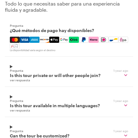
Todo lo que necesitas saber para una experiencia
fluida y agradable.
Pregunta
¿Qué métodos de pago hay disponibles?
Mastercard, Visa, Amex, Discover, Apple Pay, Google Pay
La disponibilidad varía según el destino
Pregunta
1 year ago
Is this tour private or will other people join?
ver respuesta
Pregunta
1 year ago
Is this tour available in multiple languages?
ver respuesta
Pregunta
1 year ago
Can the tour be customized?