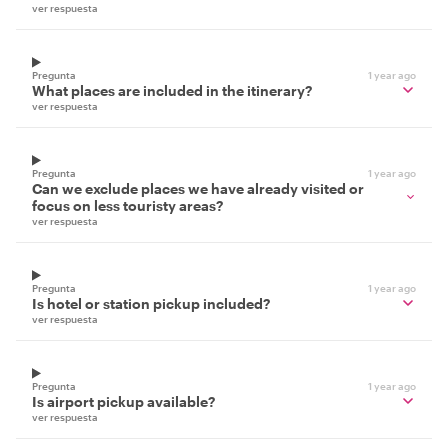
ver respuesta
Pregunta
1 year ago
What places are included in the itinerary?
ver respuesta
Pregunta
1 year ago
Can we exclude places we have already visited or
focus on less touristy areas?
ver respuesta
Pregunta
1 year ago
Is hotel or station pickup included?
ver respuesta
Pregunta
1 year ago
Is airport pickup available?
ver respuesta