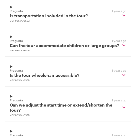
Pregunta
1 year ago
Is transportation included in the tour?
ver respuesta
Pregunta
1 year ago
Can the tour accommodate children or large groups?
ver respuesta
Pregunta
1 year ago
Is the tour wheelchair accessible?
ver respuesta
Pregunta
1 year ago
Can we adjust the start time or extend/shorten the
tour?
ver respuesta
Pregunta
1 year ago