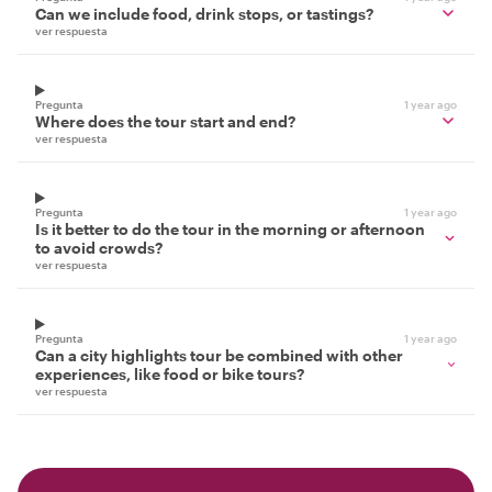
Can we include food, drink stops, or tastings?
ver respuesta
Pregunta
1 year ago
Where does the tour start and end?
ver respuesta
Pregunta
1 year ago
Is it better to do the tour in the morning or afternoon
to avoid crowds?
ver respuesta
Pregunta
1 year ago
Can a city highlights tour be combined with other
experiences, like food or bike tours?
ver respuesta