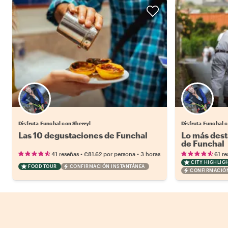
Disfruta Funchal con Sherryl
Disfruta Funchal c
Las 10 degustaciones de Funchal
Lo más dest
de Funchal
•
•
41 reseñas
€81.62
por persona
3 horas
61 re
CITY HIGHLIG
FOOD TOUR
CONFIRMACIÓN INSTANTÁNEA
CONFIRMACIÓN