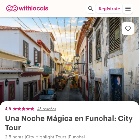
Regístrate
4,8
45 reseñas
Una Noche Mágica en Funchal: City
Tour
2.5 horas
City Highlight Tours
Funchal