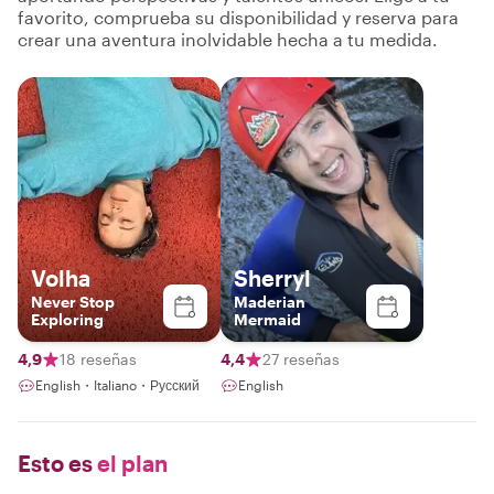
favorito, comprueba su disponibilidad y reserva para
crear una aventura inolvidable hecha a tu medida.
Volha
Sherryl
Never Stop
Maderian
Exploring
Mermaid
4,9
18 reseñas
4,4
27 reseñas
English・Italiano・Русский
English
Esto es
el plan