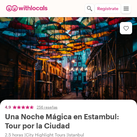
Regístrate
4,9
256 reseñas
Una Noche Mágica en Estambul:
Tour por la Ciudad
2.5 horas
City Highlight Tours
Istanbul