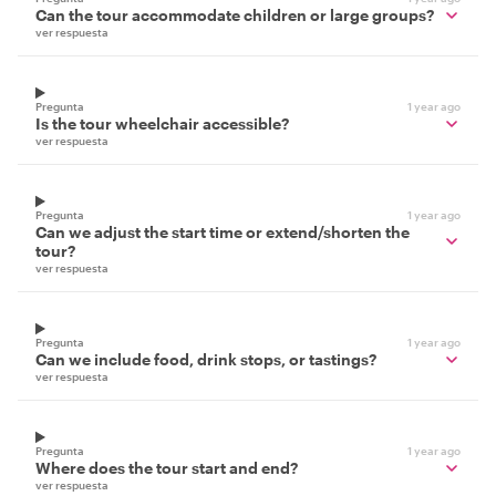
Can the tour accommodate children or large groups?
ver respuesta
Pregunta
1 year ago
Is the tour wheelchair accessible?
ver respuesta
Pregunta
1 year ago
Can we adjust the start time or extend/shorten the
tour?
ver respuesta
Pregunta
1 year ago
Can we include food, drink stops, or tastings?
ver respuesta
Pregunta
1 year ago
Where does the tour start and end?
ver respuesta