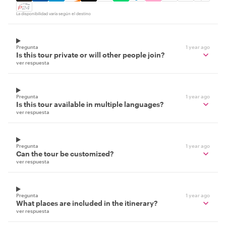
La disponibilidad varía según el destino
Pregunta
1 year ago
Is this tour private or will other people join?
ver respuesta
Pregunta
1 year ago
Is this tour available in multiple languages?
ver respuesta
Pregunta
1 year ago
Can the tour be customized?
ver respuesta
Pregunta
1 year ago
What places are included in the itinerary?
ver respuesta