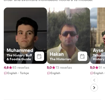
Muhammed
Ayse
Hakan
The History Buff
Talkati
& Foodie Guide
The Historian
History
Food Lo
Local i
4,6
85 reseñas
5,0
73 reseñas
5,0
51 
English・Türkçe
English
Englis