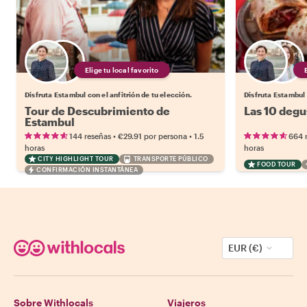
Elige tu local favorito
Disfruta Estambul con el anfitrión de tu elección.
Disfruta Estambul 
Tour de Descubrimiento de
Las 10 degu
Estambul
•
•
144 reseñas
€29.91
por persona
1.5
664 
horas
horas
CITY HIGHLIGHT TOUR
TRANSPORTE PÚBLICO
FOOD TOUR
CONFIRMACIÓN INSTANTÁNEA
EUR (€)
Sobre Withlocals
Viajeros