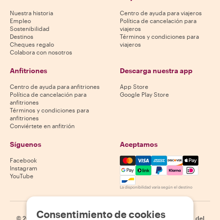
Nuestra historia
Centro de ayuda para viajeros
Empleo
Política de cancelación para
Sostenibilidad
viajeros
Destinos
Términos y condiciones para
Cheques regalo
viajeros
Colabora con nosotros
Anfitriones
Descarga nuestra app
Centro de ayuda para anfitriones
App Store
Política de cancelación para
Google Play Store
anfitriones
Términos y condiciones para
anfitriones
Conviértete en anfitrión
Síguenos
Aceptamos
Mastercard, Visa, Amex, Di
Facebook
Instagram
YouTube
La disponibilidad varía según el destino
Consentimiento de cookies
©
2026
Withlocals.com
|
Política de privacidad
|
Cookies
|
Mapa del