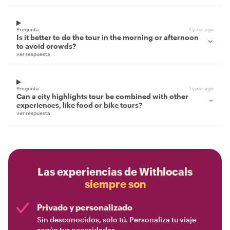
Pregunta
1 year ago
Is it better to do the tour in the morning or afternoon
to avoid crowds?
ver respuesta
Pregunta
1 year ago
Can a city highlights tour be combined with other
experiences, like food or bike tours?
ver respuesta
Las experiencias de Withlocals
siempre son
Privado y personalizado
Sin desconocidos, solo tú. Personaliza tu viaje
según tus necesidades.