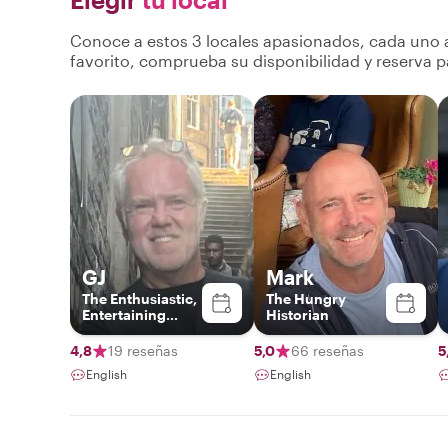
Conoce a estos 3 locales apasionados, cada uno a
favorito, comprueba su disponibilidad y reserva p
GJ
Mark
The Enthusiastic,
The Hungry
Entertaining
Historian
Local
4,8
19 reseñas
5,0
66 reseñas
5
English
English