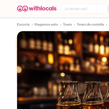
¿A dónde vas?
Escocia
›
Hagamos esto
›
Tours
›
Tours de comida
›