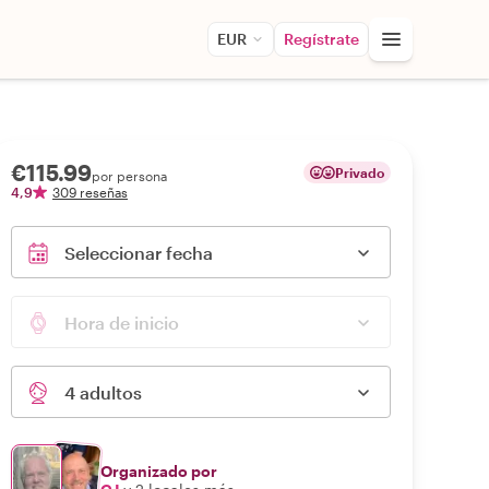
EUR
Regístrate
€115.99
Privado
por persona
4,9
309 reseñas
Seleccionar fecha
Hora de inicio
4 adultos
Organizado por