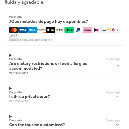
fluida y agradable.
Pregunta
¿Qué métodos de pago hay disponibles?
Mastercard, Visa, Amex, Discover, Apple Pay, Google Pay
La disponibilidad varía según el destino
Pregunta
1 year ago
Are dietary restrictions or food allergies
accommodated?
ver respuesta
Pregunta
1 year ago
Is this a private tour?
ver respuesta
Pregunta
1 year ago
Can the tour be customized?