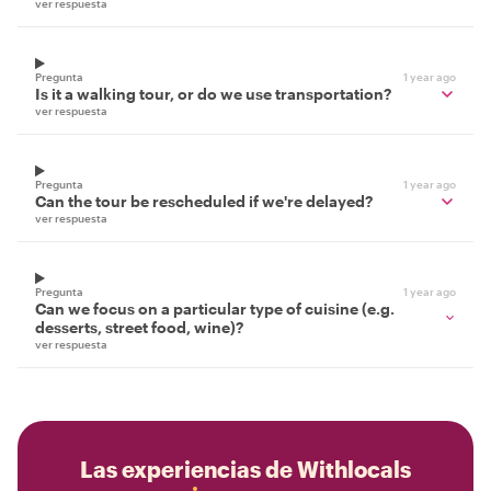
ver respuesta
Pregunta
1 year ago
Is it a walking tour, or do we use transportation?
ver respuesta
Pregunta
1 year ago
Can the tour be rescheduled if we're delayed?
ver respuesta
Pregunta
1 year ago
Can we focus on a particular type of cuisine (e.g.
desserts, street food, wine)?
ver respuesta
Las experiencias de Withlocals