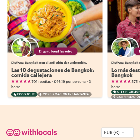
Elige tu local favorito
Disfruta Bangkok con el anfitrión de tu elección.
Disfruta Bangkok c
Las 10 degustaciones de Bangkok:
Lo más dest
comida callejera
Bangkok
•
•
701 reseñas
€46.19
por persona
3
575 
horas
horas
CITY HIGHLIG
FOOD TOUR
CONFIRMACIÓN INSTANTÁNEA
CONFIRMACIÓN
EUR (€)