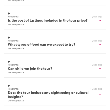
ver respuesta
Pregunta
1 year ago
Is the cost of tastings included in the tour price?
ver respuesta
Pregunta
1 year ago
What types of food can we expect to try?
ver respuesta
Pregunta
1 year ago
Can children join the tour?
ver respuesta
Pregunta
1 year ago
Does the tour include any sightseeing or cultural
insights?
ver respuesta