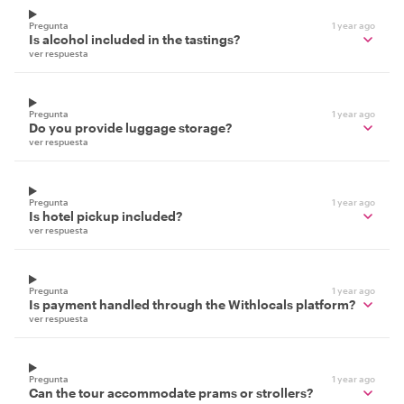
Pregunta
1 year ago
Is alcohol included in the tastings?
ver respuesta
Pregunta
1 year ago
Do you provide luggage storage?
ver respuesta
Pregunta
1 year ago
Is hotel pickup included?
ver respuesta
Pregunta
1 year ago
Is payment handled through the Withlocals platform?
ver respuesta
Pregunta
1 year ago
Can the tour accommodate prams or strollers?