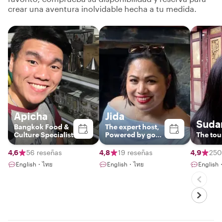
crear una aventura inolvidable hecha a tu medida.
Apicha
Jida
Suda
Bangkok Food &
The expert host,
Culture Specialist
Powered by good
The tou
vibe
4,6
56 reseñas
4,8
19 reseñas
4,9
250
English・ไทย
English・ไทย
Englis