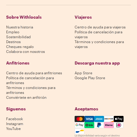
Sobre Withlocals
Viajeros
Nuestra historia
Centro de ayuda para viajeros
Empleo
Política de cancelación para
Sostenibilidad
viajeros
Destinos
Términos y condiciones para
Cheques regalo
viajeros
Colabora con nosotros
Anfitriones
Descarga nuestra app
Centro de ayuda para anfitriones
App Store
Política de cancelación para
Google Play Store
anfitriones
Términos y condiciones para
anfitriones
Conviértete en anfitrión
Síguenos
Aceptamos
Mastercard, Visa, Amex, Di
Facebook
Instagram
YouTube
La disponibilidad varía según el destino