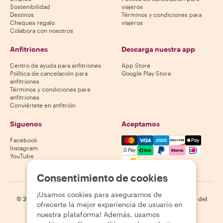
Sostenibilidad
viajeros
Destinos
Términos y condiciones para
Cheques regalo
viajeros
Colabora con nosotros
Anfitriones
Descarga nuestra app
Centro de ayuda para anfitriones
App Store
Política de cancelación para
Google Play Store
anfitriones
Términos y condiciones para
anfitriones
Conviértete en anfitrión
Síguenos
Aceptamos
Mastercard, Visa, Amex, Di
Facebook
Instagram
YouTube
La disponibilidad varía según el destino
Consentimiento de cookies
¡Usamos cookies para asegurarnos de
©
2026
Withlocals.com
|
Política de privacidad
|
Cookies
|
Mapa del
ofrecerte la mejor experiencia de usuario en
sitio
nuestra plataforma! Además, usamos