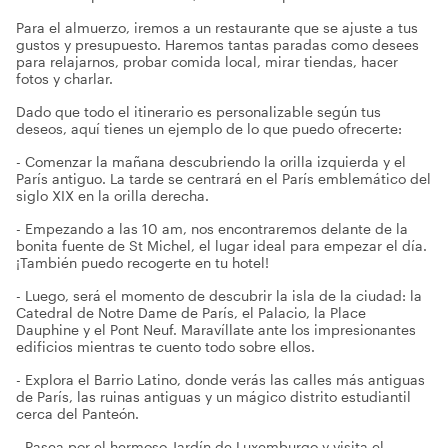
Para el almuerzo, iremos a un restaurante que se ajuste a tus
gustos y presupuesto. Haremos tantas paradas como desees
para relajarnos, probar comida local, mirar tiendas, hacer
fotos y charlar.
Dado que todo el itinerario es personalizable según tus
deseos, aquí tienes un ejemplo de lo que puedo ofrecerte:
- Comenzar la mañana descubriendo la orilla izquierda y el
París antiguo. La tarde se centrará en el París emblemático del
siglo XIX en la orilla derecha.
- Empezando a las 10 am, nos encontraremos delante de la
bonita fuente de St Michel, el lugar ideal para empezar el día.
¡También puedo recogerte en tu hotel!
- Luego, será el momento de descubrir la isla de la ciudad: la
Catedral de Notre Dame de París, el Palacio, la Place
Dauphine y el Pont Neuf. Maravíllate ante los impresionantes
edificios mientras te cuento todo sobre ellos.
- Explora el Barrio Latino, donde verás las calles más antiguas
de París, las ruinas antiguas y un mágico distrito estudiantil
cerca del Panteón.
- Pasea por el hermoso Jardín de Luxemburgo y visita el