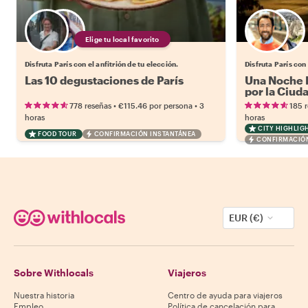
Elige tu local favorito
Disfruta París con el anfitrión de tu elección.
Disfruta París con 
Las 10 degustaciones de París
Una Noche M
por la Ciud
•
•
778 reseñas
€115.46
por persona
3
185 
horas
horas
CITY HIGHLIG
FOOD TOUR
CONFIRMACIÓN INSTANTÁNEA
CONFIRMACIÓN
EUR (€)
Sobre Withlocals
Viajeros
Nuestra historia
Centro de ayuda para viajeros
Empleo
Política de cancelación para