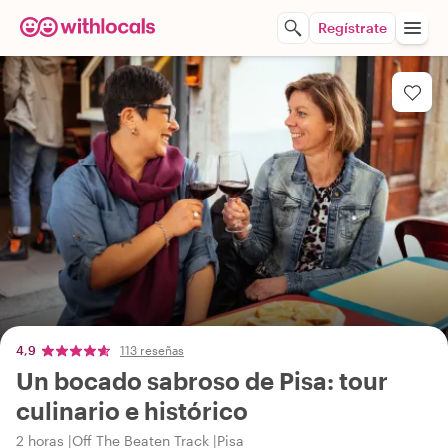
Regístrate
4,9
113 reseñas
Un bocado sabroso de Pisa: tour
culinario e histórico
2 horas
Off The Beaten Track
Pisa