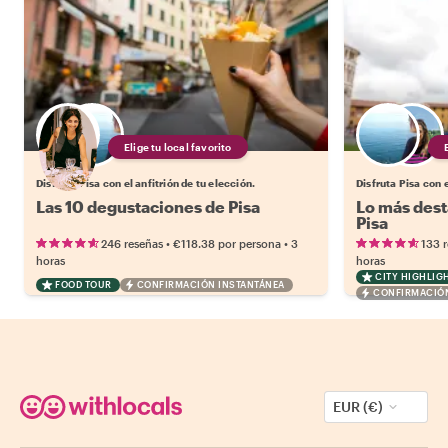
Elige tu local favorito
Disfruta Pisa con el anfitrión de tu elección.
Disfruta Pisa con e
Las 10 degustaciones de Pisa
Lo más dest
Pisa
•
•
246 reseñas
€118.38
por persona
3
133 
horas
horas
CITY HIGHLIG
FOOD TOUR
CONFIRMACIÓN INSTANTÁNEA
CONFIRMACIÓN
EUR (€)