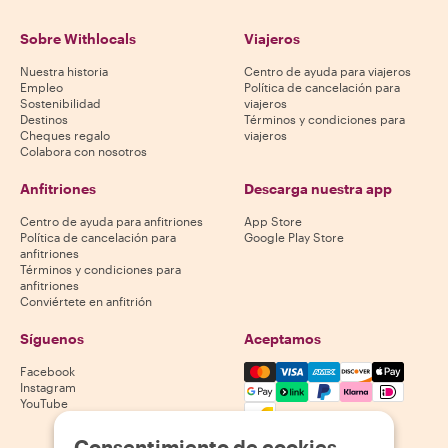
Sobre Withlocals
Viajeros
Nuestra historia
Centro de ayuda para viajeros
Empleo
Política de cancelación para
Sostenibilidad
viajeros
Destinos
Términos y condiciones para
Cheques regalo
viajeros
Colabora con nosotros
Anfitriones
Descarga nuestra app
Centro de ayuda para anfitriones
App Store
Política de cancelación para
Google Play Store
anfitriones
Términos y condiciones para
anfitriones
Conviértete en anfitrión
Síguenos
Aceptamos
Mastercard, Visa, Amex, Di
Facebook
Instagram
YouTube
La disponibilidad varía según el destino
Consentimiento de cookies