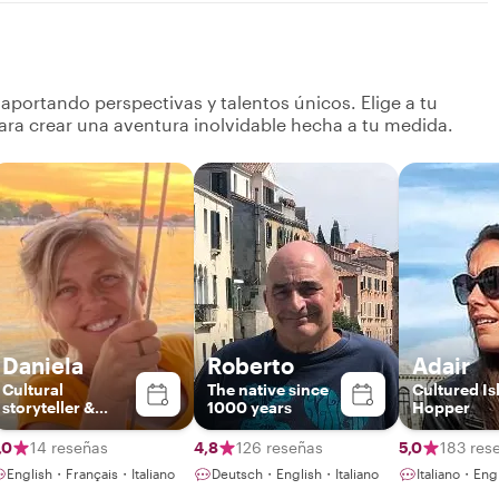
portando perspectivas y talentos únicos. Elige a tu
ara crear una aventura inolvidable hecha a tu medida.
Daniela
Roberto
Adair
Cultural
The native since
Cultured Is
storyteller &
1000 years
Hopper
Venetian
Experience
,0
14 reseñas
4,8
126 reseñas
5,0
183 res
Designer
English・Français・Italiano
Deutsch・English・Italiano
Italiano・Eng