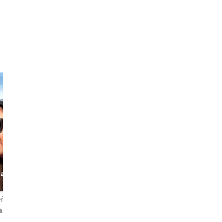
Lucia
Bondetti
Matteo
land
The Passionate
Hidden Venice
Art Historian
and Local Stories
eñas
5,0
159 reseñas
4,9
99 reseñas
lish
Italiano・English
English・Italiano