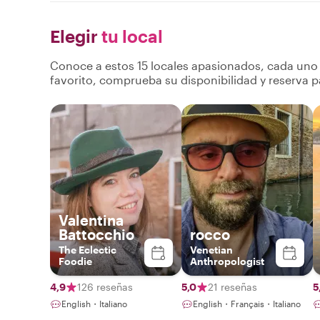
Elegir
tu local
Conoce a estos 15 locales apasionados, cada uno a
favorito, comprueba su disponibilidad y reserva p
Valentina
Battocchio
rocco
The Eclectic
Venetian
Foodie
Anthropologist
4,9
126 reseñas
5,0
21 reseñas
5
English・Italiano
English・Français・Italiano