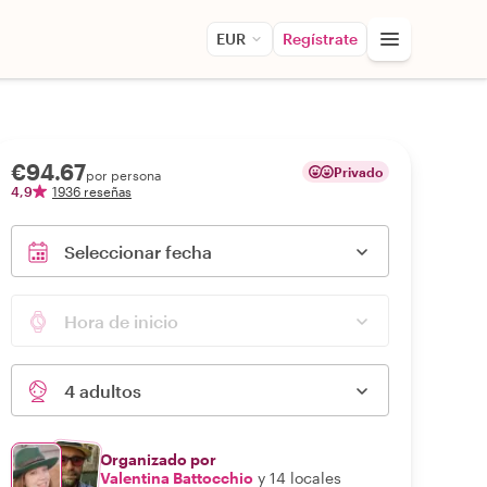
EUR
Regístrate
€94.67
Privado
por persona
4,9
1936 reseñas
Seleccionar fecha
Hora de inicio
4 adultos
Organizado por
Valentina Battocchio
y 14 locales