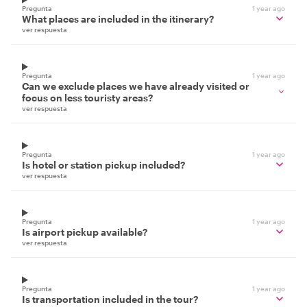
Pregunta
1 year ago
What places are included in the itinerary?
ver respuesta
Pregunta
1 year ago
Can we exclude places we have already visited or
focus on less touristy areas?
ver respuesta
Pregunta
1 year ago
Is hotel or station pickup included?
ver respuesta
Pregunta
1 year ago
Is airport pickup available?
ver respuesta
Pregunta
1 year ago
Is transportation included in the tour?