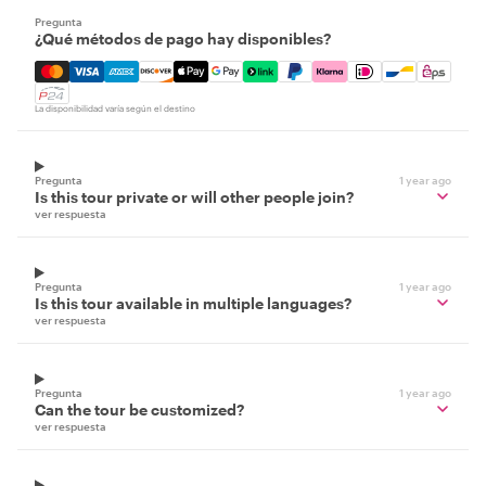
Pregunta
¿Qué métodos de pago hay disponibles?
Mastercard, Visa, Amex, Discover, Apple Pay, Google Pay
La disponibilidad varía según el destino
Pregunta
1 year ago
Is this tour private or will other people join?
ver respuesta
Pregunta
1 year ago
Is this tour available in multiple languages?
ver respuesta
Pregunta
1 year ago
Can the tour be customized?
ver respuesta