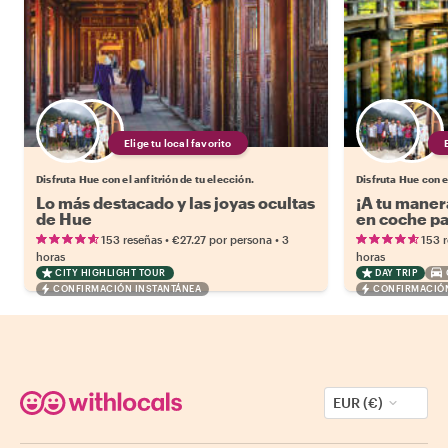
Elige tu local favorito
Disfruta Hue con el anfitrión de tu elección.
Disfruta Hue con e
Lo más destacado y las joyas ocultas
¡A tu maner
de Hue
en coche pa
•
•
153 reseñas
€27.27
por persona
3
153 
horas
horas
CITY HIGHLIGHT TOUR
DAY TRIP
CONFIRMACIÓN INSTANTÁNEA
CONFIRMACIÓN
EUR (€)