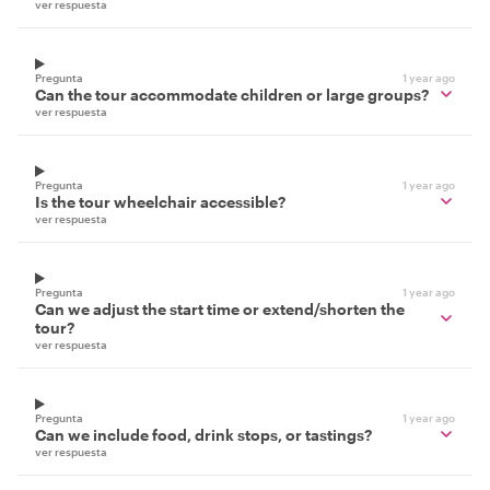
ver respuesta
Pregunta
1 year ago
Can the tour accommodate children or large groups?
ver respuesta
Pregunta
1 year ago
Is the tour wheelchair accessible?
ver respuesta
Pregunta
1 year ago
Can we adjust the start time or extend/shorten the
tour?
ver respuesta
Pregunta
1 year ago
Can we include food, drink stops, or tastings?
ver respuesta