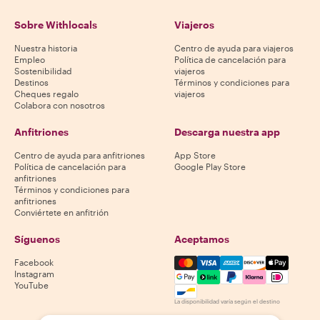
Sobre Withlocals
Viajeros
Nuestra historia
Centro de ayuda para viajeros
Empleo
Política de cancelación para
Sostenibilidad
viajeros
Destinos
Términos y condiciones para
Cheques regalo
viajeros
Colabora con nosotros
Anfitriones
Descarga nuestra app
Centro de ayuda para anfitriones
App Store
Política de cancelación para
Google Play Store
anfitriones
Términos y condiciones para
anfitriones
Conviértete en anfitrión
Síguenos
Aceptamos
Mastercard, Visa, Amex, Di
Facebook
Instagram
YouTube
La disponibilidad varía según el destino