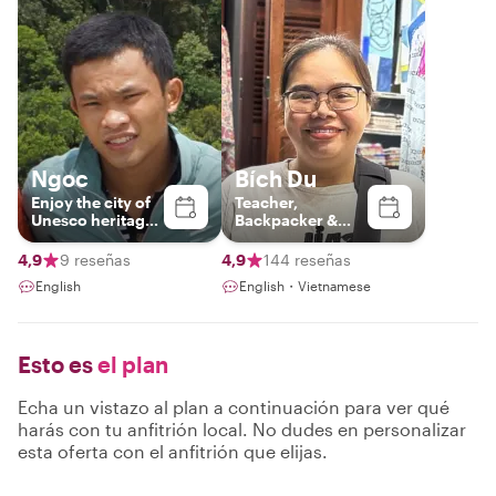
Ngoc
Bích Du
Enjoy the city of
Teacher,
Unesco heritages
Backpacker &
with me
Photographer
4,9
9 reseñas
4,9
144 reseñas
English
English・Vietnamese
Esto es
el plan
Echa un vistazo al plan a continuación para ver qué
harás con tu anfitrión local. No dudes en personalizar
esta oferta con el anfitrión que elijas.