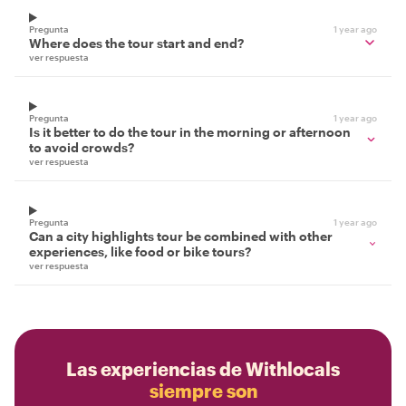
Pregunta
1 year ago
Where does the tour start and end?
ver respuesta
Pregunta
1 year ago
Is it better to do the tour in the morning or afternoon
to avoid crowds?
ver respuesta
Pregunta
1 year ago
Can a city highlights tour be combined with other
experiences, like food or bike tours?
ver respuesta
Las experiencias de Withlocals
siempre son