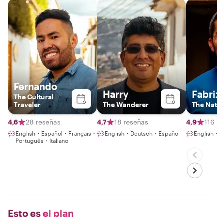
Fernando
Harry
Fabri
The Cultural
Traveler
The Wanderer
The Na
4,6
28 reseñas
4,7
18 reseñas
4,9
116
English・Español・Français・
English・Deutsch・Español
English
Português・Italiano
Esto es
el plan