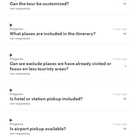
Can the tour be customized?
ver respuesta
Pregunta
1 year ago
What places are included in the itinerary?
ver respuesta
Pregunta
1 year ago
Can we exclude places we have already visited or
focus on less touristy areas?
ver respuesta
Pregunta
1 year ago
Is hotel or station pickup included?
ver respuesta
Pregunta
1 year ago
Is airport pickup available?
ver respuesta