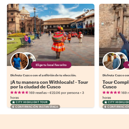
Elige tu local favorito
Disfruta Cuzco con el anfitrión de tu elección.
Disfruta Cuzco con
¡A tu manera con Withlocals! - Tour
Tour Comple
por la ciudad de Cusco
Cusco
•
•
169 reseñas
€22.06
por persona
3
169 
horas
horas
CITY HIGHLIGHT TOUR
CITY HIGHLIG
CONFIRMACIÓN INSTANTÁNEA
CONFIRMACIÓN