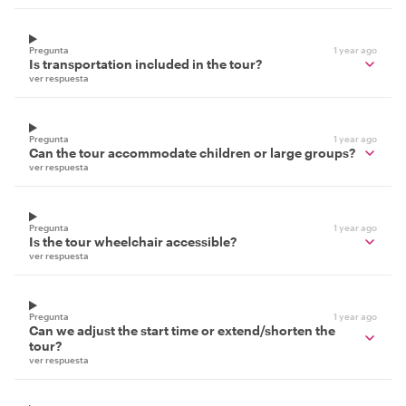
Pregunta
1 year ago
Is transportation included in the tour?
ver respuesta
Pregunta
1 year ago
Can the tour accommodate children or large groups?
ver respuesta
Pregunta
1 year ago
Is the tour wheelchair accessible?
ver respuesta
Pregunta
1 year ago
Can we adjust the start time or extend/shorten the
tour?
ver respuesta