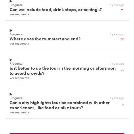
Pregunta
1 year ago
Can we include food, drink stops, or tastings?
ver respuesta
Pregunta
1 year ago
Where does the tour start and end?
ver respuesta
Pregunta
1 year ago
Is it better to do the tour in the morning or afternoon
to avoid crowds?
ver respuesta
Pregunta
1 year ago
Can a city highlights tour be combined with other
experiences, like food or bike tours?
ver respuesta