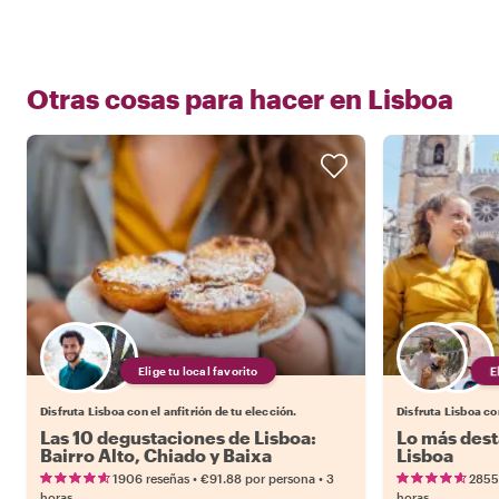
Más sobre mí
Otras cosas para hacer en
Lisboa
Elige tu local favorito
Disfruta Lisboa con el anfitrión de tu elección.
Disfruta Lisboa con
Las 10 degustaciones de Lisboa:
Lo más dest
Bairro Alto, Chiado y Baixa
Lisboa
•
•
1906 reseñas
€91.88
por persona
3
2855