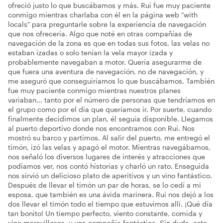
fui muy exigente con la experiencia que buscaba. Rui nos
ofreció justo lo que buscábamos y más. Rui fue muy paciente
conmigo mientras charlaba con él en la página web "with
locals" para preguntarle sobre la experiencia de navegación
que nos ofrecería. Algo que noté en otras compañías de
navegación de la zona es que en todas sus fotos, las velas no
estaban izadas o solo tenían la vela mayor izada y
probablemente navegaban a motor. Quería asegurarme de
que fuera una aventura de navegación, no de navegación, y
me aseguró que conseguiríamos lo que buscábamos. También
fue muy paciente conmigo mientras nuestros planes
variaban... tanto por el número de personas que tendríamos en
el grupo como por el día que queríamos ir. Por suerte, cuando
finalmente decidimos un plan, él seguía disponible. Llegamos
al puerto deportivo donde nos encontramos con Rui. Nos
mostró su barco y partimos. Al salir del puerto, me entregó el
timón, izó las velas y apagó el motor. Mientras navegábamos,
nos señaló los diversos lugares de interés y atracciones que
podíamos ver, nos contó historias y charló un rato. Enseguida
nos sirvió un delicioso plato de aperitivos y un vino fantástico.
Después de llevar el timón un par de horas, se lo cedí a mi
esposa, que también es una ávida marinera. Rui nos dejó a los
dos llevar el timón todo el tiempo que estuvimos allí. ¡Qué día
tan bonito! Un tiempo perfecto, viento constante, comida y