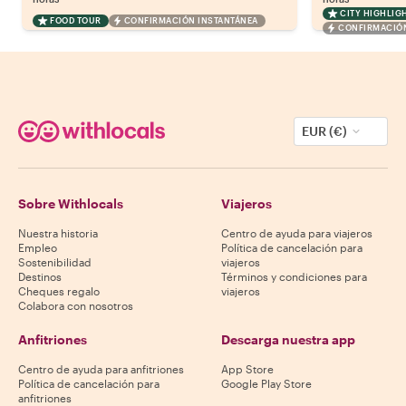
horas
horas
CITY HIGHLIG
FOOD TOUR
CONFIRMACIÓN INSTANTÁNEA
CONFIRMACIÓN
EUR (€)
Sobre Withlocals
Viajeros
Nuestra historia
Centro de ayuda para viajeros
Empleo
Política de cancelación para
Sostenibilidad
viajeros
Destinos
Términos y condiciones para
Cheques regalo
viajeros
Colabora con nosotros
Anfitriones
Descarga nuestra app
Centro de ayuda para anfitriones
App Store
Política de cancelación para
Google Play Store