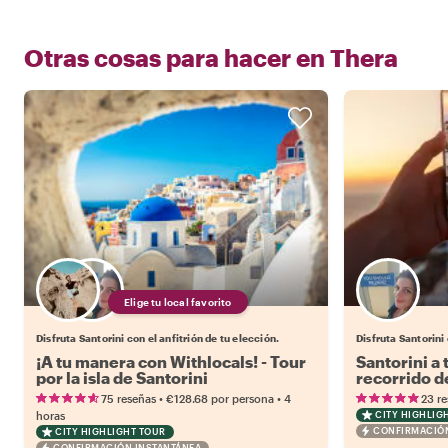
Otras cosas para hacer en
Thera
Elige tu local favorito
Disfruta Santorini con el anfitrión de tu elección.
Disfruta Santorini
¡A tu manera con Withlocals! - Tour
Santorini a 
por la isla de Santorini
recorrido d
Instagram
•
•
75 reseñas
€128.68
por persona
4
23 r
horas
CITY HIGHLIG
CONFIRMACIÓN
CITY HIGHLIGHT TOUR
CONFIRMACIÓN INSTANTÁNEA